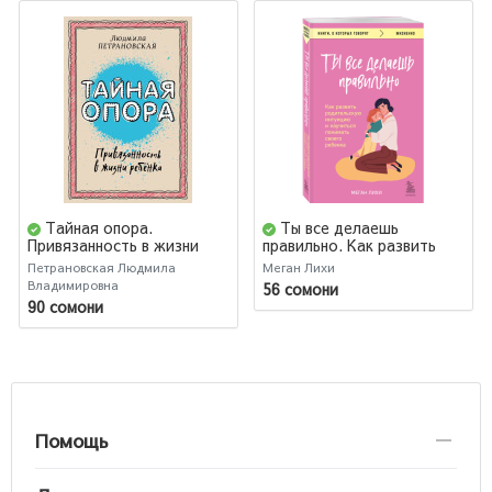
Тайная опора.
Ты все делаешь
Привязанность в жизни
правильно. Как развить
ребенка
родительскую интуицию и
Петрановская Людмила
Меган Лихи
научиться понимать
Владимировна
56 сомони
своего ребенка
90 сомони
Помощь