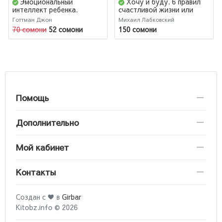
Эмоциональный
Хочу и буду. 6 правил
интеллект ребенка.
счастливой жизни или
Практическое
метод Лабковского в
Готтман Джон
Михаил Лабковский
руководство для
действии
70 сомони
52 сомони
150 сомони
родителей (AB)
Помощь
Дополнительно
Мой кабинет
Контакты
Создан с ♥ в
Girbar
Kitobz.info © 2026