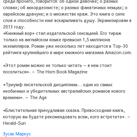
среди прочего, говорится: об одной девочке; о разных
словах; об аккордеонисте; о разных фанатичных немцах; о
еврейском драчуне; и о множестве краж. Это книга о силе
слов и способности книг вскармливать душу. Экранизирован в
2013 году.
«Книжный вор» стал издательской сенсацией. Его тираж
только на английском языке превысил 1,5 миллиона
экземпляров. Роман уже несколько лет находится в Top-30
рейтинга крупнейшего в мире книжного магазина Amazon.com.
«Этот роман можно не только читать — в нем стоит
поселиться». — The Horn Book Magazine
«Триумф писательской дисциплины… один из самых
необычных и убедительных австралийских романов нового
времени». — The Age
«Блистательная причудливая сказка. Превосходная книга,
которую вы будете рекомендовать всем, кого встретите». —
Herald-Sun
Зусак Маркус