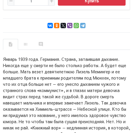
Купить
Январь 1939 года. Германия. Страна, затаившая дыхание.
Никогда еще у смерти не было столько работы. А будет еще
больше. Мать везет девятилетнюю Лизель Мемингер и ее
младшего брата к приемным родителям под Мюнхен, потому
что их отца больше нет — его унесло дыханием чужого и
странного слова «коммунист», и в глазах матери девочка
видит страх перед такой же судьбой. В дороге смерть
навещает мальчика и впервые замечает Лизель. Так девочка
оказывается на Химмель-штрассе — Небесной улице. Кто бы
ни придумал это название, у него имелось здоровое чувство
юмора. Не то чтобы там была сущая преисподняя. Нет. Но и
никак не рай. «Книжный вор» — недлинная история, в которой,