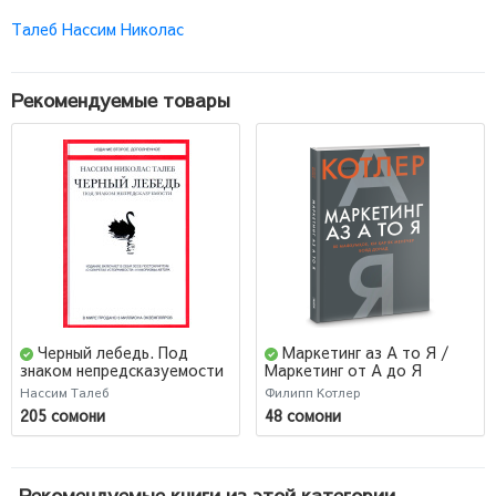
Талеб Нассим Николас
Рекомендуемые товары
Черный лебедь. Под
Маркетинг аз А то Я /
знаком непредсказуемости
Маркетинг от А до Я
(Jahon.tj)
Нассим Талеб
Филипп Котлер
205 сомони
48 сомони
Рекомендуемые книги из этой категории