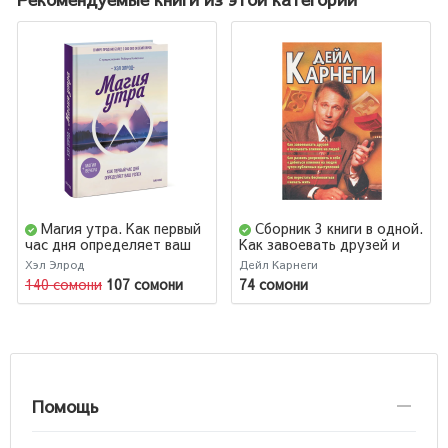
Магия утра. Как первый
Сборник 3 книги в одной.
час дня определяет ваш
Как завоевать друзей и
успех
оказывать влияние на
Хэл Элрод
Дейл Карнеги
людей. Как развить
140 сомони
107 сомони
74 сомони
уверенность в себе и
влиять на людей путем
публичных выступлений.
Как перестать
беспокоится и начать
жить
Помощь