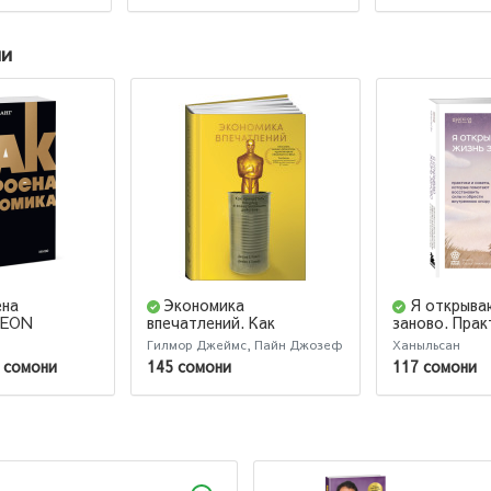
ии
ена
Экономика
Я открыва
NEON
впечатлений. Как
заново. Прак
превратить покупку в
советы, кот
Гилмор Джеймс, Пайн Джозеф
Ханыльсан
захватывающее действие
помогают
 сомони
145 сомони
117 сомони