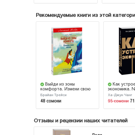
Рекомендуемые книги из этой категор
Выйди из зоны
Как устро
комфорта. Измени свою
экономика. 
жизнь. Покетбук из серии
Pocketbooks
Брайан Трейси
Ха-Джун Чанг
"Легкий выбор"
48 сомони
95 сомони
71
Отзывы и рецензии наших читателей