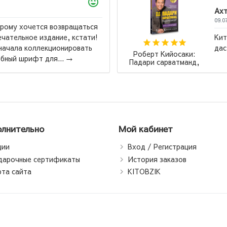
Ахтамзода Мухибулло
09.07.2026
Китоби бехтарин ба ман махкул шуд ва бо нархи
дастрас ❤️...
→
Алекс
Гранат
лнительно
Мой кабинет
ции
Вход / Регистрация
дарочные сертификаты
История заказов
рта сайта
KITOBZIK