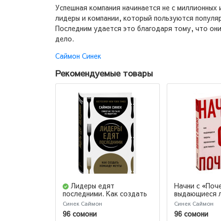
Успешная компания начинается не с миллионных и
лидеры и компании, который пользуются популяр
Последним удается это благодаря тому, что он
дело.
Саймон Синек
Рекомендуемые товары
Лидеры едят
Начни с «Поч
выдающиеся 
последними. Как создать
вдохновляют 
команду мечты (М)
Синек Саймон
Синек Саймон
(М)
96 сомони
96 сомони