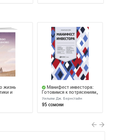
ю жизнь
Манифест инвестора:
Мозг и Ден
тики и
Готовимся к потрясениям,
научить 100
орые
процветанию и всему
нейронов пр
Уильям Дж. Бернстайн
Джейсон Цвейг
остальному
правильные 
95 сомони
95 сомони
решения