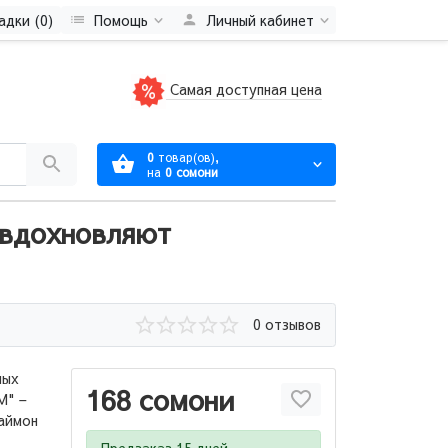
адки (0)
Помощь
Личный кабинет
Самая доступная цена
0
товар(ов),
на
0 сомони
 вдохновляют
0 отзывов
ных
168 сомони
М" –
Саймон
Предзаказ 15 дней