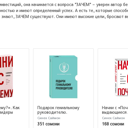
нвестиций, она начинается с вопроса "ЗАЧЕМ" – уверен автор бес
ностью и имеют определенный успех. А есть те, которые способн
и знают, ЗАЧЕМ существуют. Они имеют высокие цели, бросают в
ему?». Как
Подарок гениальному
Начни с «Поч
лидеры
руководителю.
выдающиеся 
действовать
Вдохновляющее
вдохновляют
Синек Саймон
Синек Саймон
лидерство (комплект из 2
действовать.
351 сомони
168 сомони
книг)
почему (Т)