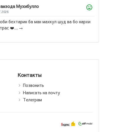
Лола
22.07.2026
Гранатовый браслет, Суламифь и другие повес
Куприна мне лично не понравились. Но вот пове
«Поединок» теперь моё самое, самое, самое
андр Куприн:
любимое произведение! Ради повест...
→
овый браслет
Контакты
Позвонить
Написать на почту
Телеграм