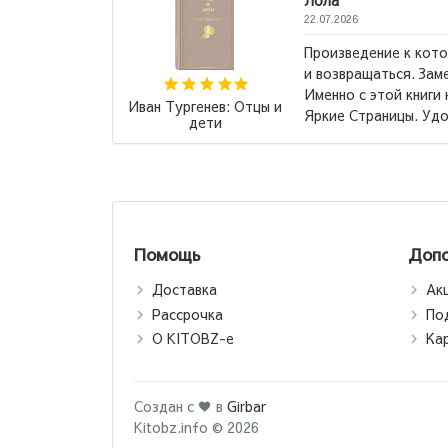
которому хочется возвращаться
 Замечательное издание, кстати!
ниги начала коллекционировать
Роберт Кийосаки:
 Удобный шрифт для...
→
Падари сарватманд,
падари фақир /
Богатый папа, бедный
папа (jahon.tj)
Помощь
Допо
Доставка
Ак
Рассрочка
По
О KITOBZ-е
Ка
Создан с ♥ в
Girbar
Kitobz.info © 2026