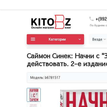
+(992
По будням с
Категории
Везде
Саймон Синек: Начни с 
действовать. 2-е издани
Модель: b6781517