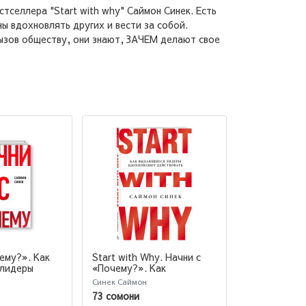
тселлера "Start with why" Саймон Синек. Есть
ы вдохновлять других и вести за собой.
ызов обществу, они знают, ЗАЧЕМ делают свое
ему?». Как
Start with Why. Начни с
Найди свое 
лидеры
«Почему?». Как
выдающиеся лидеры
Синек Саймон
Синек Саймон
 Начни с
вдохновляют действовать
73 сомони
163 сомони