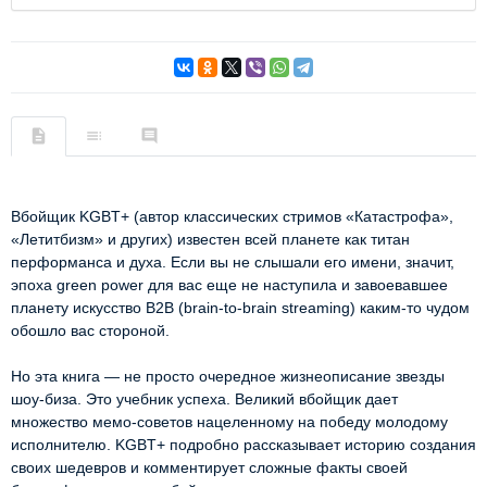
Вбойщик KGBT+ (автор классических стримов «Катастрофа», 
«Летитбизм» и других) известен всей планете как титан 
перформанса и духа. Если вы не слышали его имени, значит, 
эпоха green power для вас еще не наступила и завоевавшее 
планету искусство B2B (brain-to-brain streaming) каким-то чудом 
обошло вас стороной.

Но эта книга — не просто очередное жизнеописание звезды 
шоу-биза. Это учебник успеха. Великий вбойщик дает 
множество мемо-советов нацеленному на победу молодому 
исполнителю. KGBT+ подробно рассказывает историю создания 
своих шедевров и комментирует сложные факты своей 