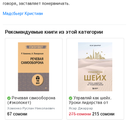
говоря, заставляет понервничать.
Мадсбьерг Кристиан
Рекомендуемые книги из этой категории
Речевая самооборона
Управляй как шейх.
(#экопокет)
Уроки лидерства от
правителя Дубая
Хоменко Руслан Николаевич
Ясар Джаррар
67 сомони
275 сомони
215 сомони