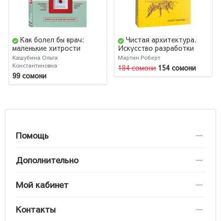
Как болел бы врач:
Чистая архитектура.
маленькие хитрости
Искусство разработки
большого
программного обеспечения
Кашубина Ольга
Мартин Роберт
здравоохранения
Константиновна
184 сомони
154 сомони
99 сомони
Помощь
Дополнительно
Мой кабинет
Контакты