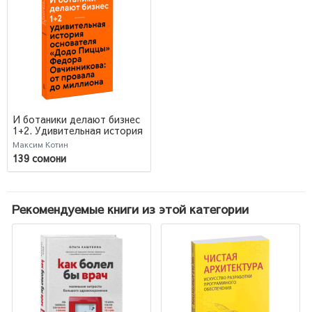
И ботаники делают бизнес
1+2. Удивительная история
основателя "Додо Пиццы"
Максим Котин
Федора Овчинникова. От
139 сомони
провала до миллиона
Рекомендуемые книги из этой категории