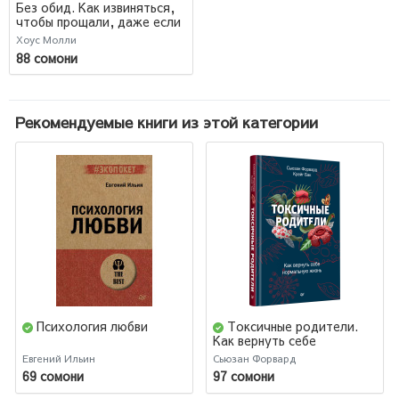
Без обид. Как извиняться,
чтобы прощали, даже если
все безнадежно (AB)
Хоус Молли
88 сомони
Рекомендуемые книги из этой категории
Психология любви
Токсичные родители.
Как вернуть себе
нормальную жизнь
Евгений Ильин
Сьюзан Форвард
69 сомони
97 сомони