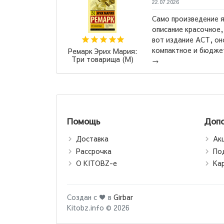
22.07.2026
Само произведение я
сех времен".
описание красочное,
о шаблону
вот издание АСТ, он
компактное и бюджет
Ремарк Эрих Мария:
Три товарища (М)
→
Помощь
Допо
Доставка
Ак
Рассрочка
По
О KITOBZ-е
Ка
Создан с ♥ в
Girbar
Kitobz.info © 2026