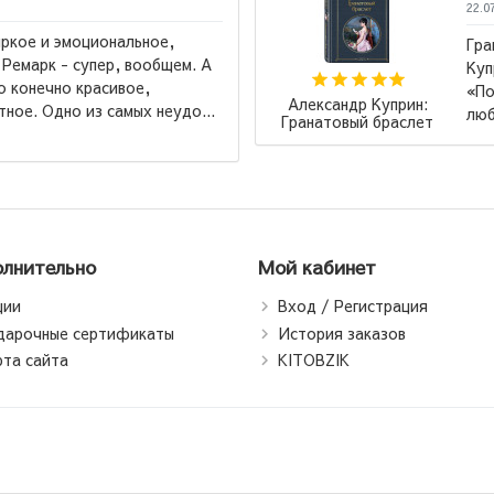
22.0
ркое и эмоциональное,
Гра
 Ремарк - супер, вообщем. А
Куп
о конечно красивое,
«По
Александр Куприн:
ное. Одно из самых неудо...
люб
Гранатовый браслет
лнительно
Мой кабинет
ции
Вход / Регистрация
дарочные сертификаты
История заказов
рта сайта
KITOBZIK