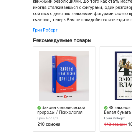
книжными революциями. До того как стать масте
иногда сталкиваешься с фигурами, один разговор
сойтись с девятью знаковыми фигурами своего вр
счастью, теперь Вам не понадобится изъездить в
Грин Роберт
Рекомендуемые товары
Законы человеческой
48 законов 
природы / Психология
Белая бумага
влияния / Популярные
Грин Роберт
Грин Роберт
книги
210 сомони
148 сомони
1