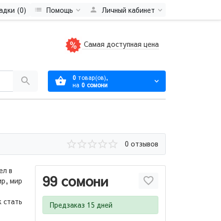
адки (0)
Помощь
Личный кабинет
Самая доступная цена
0
товар(ов),
на
0 сомони
0 отзывов
ел в
99 сомони
ир, мир
к стать
Предзаказ 15 дней