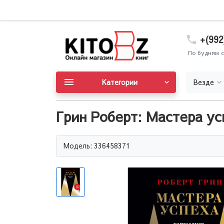
+(992
По будням с
Категории
Везде
Грин Роберт: Мастера ус
Модель: 336458371