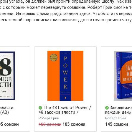
ром успеха, он должен был пройти определенную школу. Как изв
 с которыми может перевернуть сознание. Роберт Грин смог не т
емени. Интервью с ними представлены здесь. Чтобы стать первым
есь земной шар в поисках наставников, достаточно прочесть эту 
власти.
The 48 Laws of Power /
Законы жиз
 (AB)
48 законов власти /
каждый день
Robert Greene
Роберт Грин
Роберт Грин
05 сомони
168 сомони
105 сомони
145 сомони