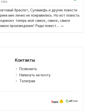
7.2026
натовый браслет, Суламифь и другие повести
рина мне лично не понравились. Но вот повесть
единок» теперь моё самое, самое, самое
Маас Са
имое произведение! Ради повест...
→
Стеклянн
Контакты
Позвонить
Написать на почту
Телеграм