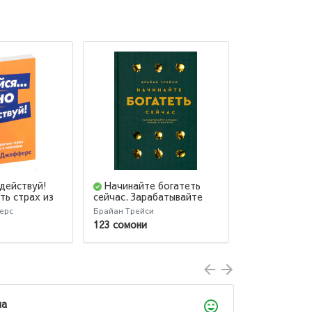
 действуй!
Начинайте богатеть
Спорить н
ть страх из
сейчас. Зарабатывайте
сдаваться. К
ника
больше, проще и быстрее
оппонента на
ерс
Брайан Трейси
Питер Богоссян
сторону даж
123 сомони
57 сомони
безнадежном
ла