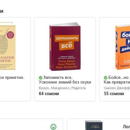
ии
ое принятие.
Запомнить все.
Бойся...но
Усвоение знаний без скуки
Как преврати
скую травму
и зубрежки (М)
врага в союз
Браун, Макдэниэл, Рёдигель
Сьюзен Джефф
 на свою
64 сомони
55 сомони
дом Будды
Ло