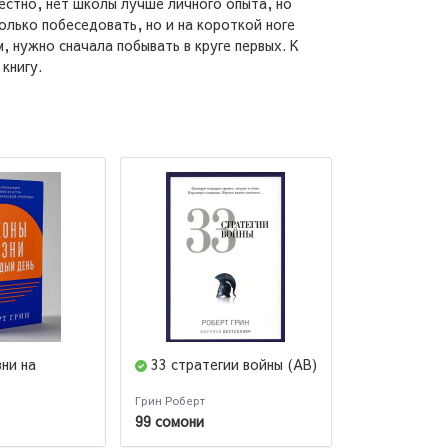
естно, нет школы лучше личного опыта, но
олько побеседовать, но и на короткой ноге
, нужно сначала побывать в круге первых. К
книгу.
ни на
33 стратегии войны (AB)
48 законо
(Краткая вер
Грин Роберт
Роберт Грин
99 сомони
48 сомони