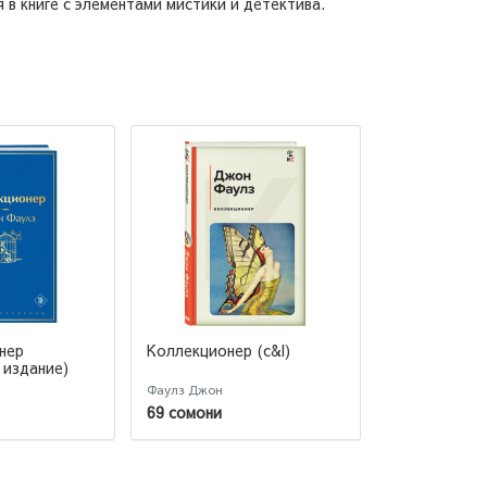
в книге с элементами мистики и детектива.
нер
Коллекционер (c&l)
Коллекцион
 издание)
Фаулз Джон
Джон Фаулз
69 сомони
78 сомони