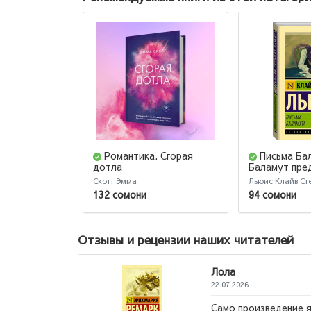
Романтика. Сгорая
Письма Ба
дотла
Баламут пре
Скотт Эмма
Льюис Клайв Ст
132 сомони
94 сомони
Отзывы и рецензии наших читателей
ла
7.2026
о произведение яркое и эмоциональное,