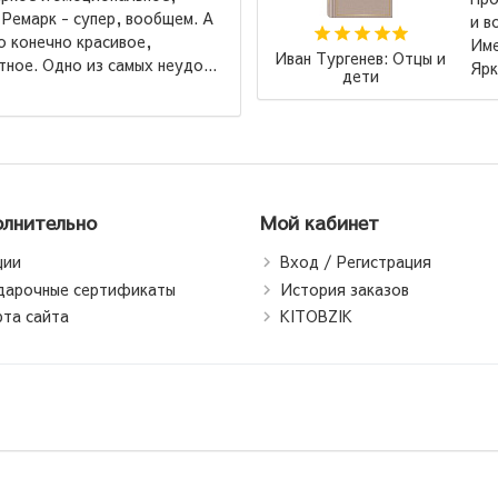
и возвращаться. Замечательное издание, кстати!
Именно с этой книги начала коллекционировать
нев: Отцы и
Яркие Страницы. Удобный шрифт для...
→
ти
лнительно
Мой кабинет
ции
Вход / Регистрация
дарочные сертификаты
История заказов
рта сайта
KITOBZIK