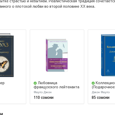
пытке страстью и небытием. Реалистическая традиция сочетается 
анного о плотской любви во второй половине ХХ века.
нер
Любовница
Коллекцио
французского лейтенанта
(Подарочное
= The French Lieutenant's
Фаулз Джон
Джон Фаулз
Woman
110 сомони
85 сомони
ии