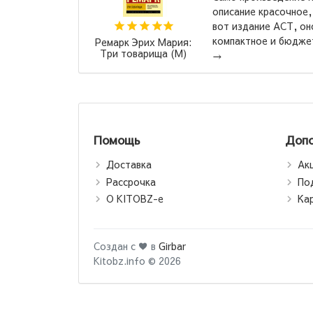
сание красочное, Ремарк - супер, вообщем. А
 издание АСТ, оно конечно красивое,
Иван Турге
пактное и бюджетное. Одно из самых неудо...
де
Помощь
Допо
Доставка
Ак
Рассрочка
По
О KITOBZ-е
Ка
Создан с ♥ в
Girbar
Kitobz.info © 2026