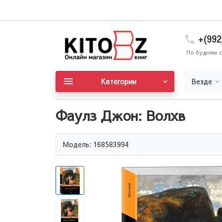
+(992
По будням с
Категории
Везде
Фаулз Джон: Волхв
Модель: 168583994