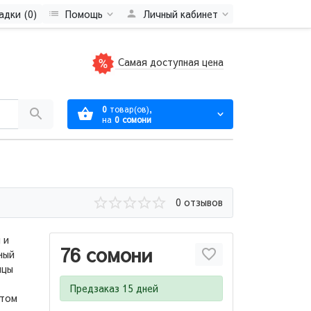
адки (0)
Помощь
Личный кабинет
Самая доступная цена
0
товар(ов),
на
0 сомони
0 отзывов
 и
76 сомони
ный
ицы
Предзаказ 15 дней
этом