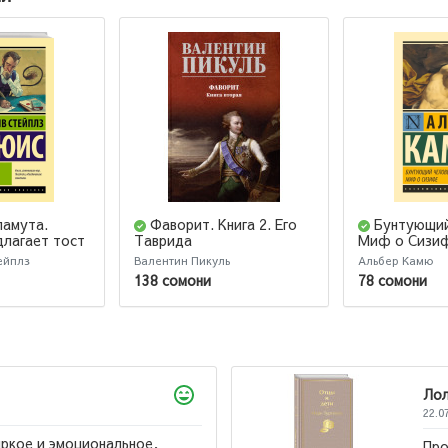
ламута.
Фаворит. Книга 2. Его
Бунтующий
длагает тост
Таврида
Миф о Сизи
ейплз
Валентин Пикуль
Альбер Камю
138 сомони
78 сомони
Лола
22.07.2026
Произведение к которому хочется возвращаться