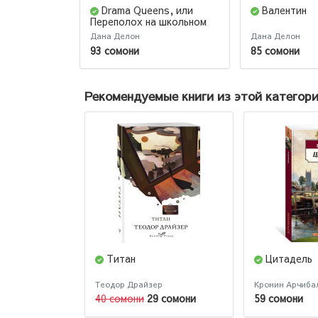
Drama Queens, или
Валентин
Переполох на школьном
балу
Дана Делон
Дана Делон
93 сомони
85 сомони
Рекомендуемые книги из этой категор
Титан
Цитадель
Теодор Драйзер
Кронин Арчиба
40 сомони
29 сомони
59 сомони