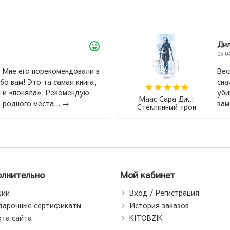
Дилноза
05.04.2026
Весь цикл превосходен, но советую читать
сначало ,,Стеклянный трон,, а после ,,Клинок
убийцы,, тем кто реально хочет бурю эмоций, так
Маа
вам будет виднее, через что и с чем ...
→
Стек
лнительно
Мой кабинет
ции
Вход / Регистрация
дарочные сертификаты
История заказов
рта сайта
KITOBZIK