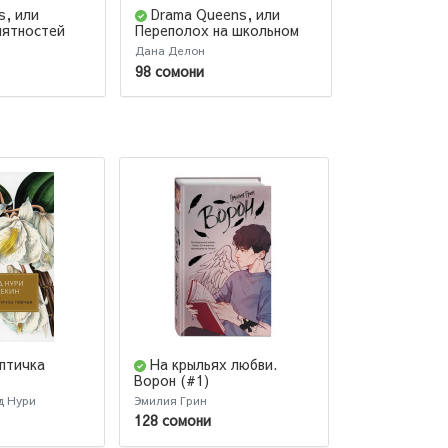
s, или
Drama Queens, или
Амур и Пс
иятностей
Переполох на школьном
Повелители 
балу
Дана Делон
Дана Делон
98 сомони
85 сомони
6
 птичка
На крыльях любви.
Эмма. Вос
Ворон (#1)
света
д Нури
Эмилия Грин
Дана Делон
128 сомони
77 сомони