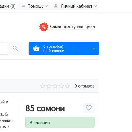
адки (0)
Помощь
Личный кабинет
Самая доступная цена
0
товар(ов),
на
0 сомони
0 отзывов
ый и
85 сомони
s. В
ванная
В наличии
етные