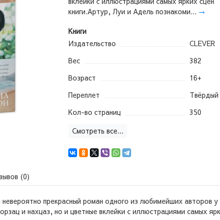
вклейки с иллюстрациями самых ярких сцен
книги.Артур, Луи и Адель познакоми...
→
Книги
Издательство
CLEVER
Вес
382
Возраст
16+
Переплет
Твёрдый
Кол-во страниц
350
Смотреть все...
зывов (0)
и невероятно прекрасный роман одного из любимейших авторов у
рзац и нахцаз, но и цветные вклейки с иллюстрациями самых ярки