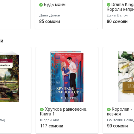
Будь моим
Drama King
Короли непр
Дана Делон
Дана Делон
85 сомони
90 сомони
ии
Хрупкое равновесие.
Королек -
Книга 1
певчая
льд
Шерри Ана
Гюнтекин Реша
117 сомони
99 сомони