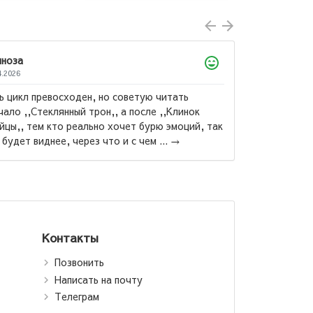
Дилноза
05.04.2026
могу сказать, что книга классная, у меня есть в
цикл, и я поняла многое из нее. Но последняя
книга ,,Королевство пепла,, меня разбила, это
с Сара Дж.:
было как глотать стекло, но ...
→
лянный трон
Контакты
Позвонить
Написать на почту
Телеграм