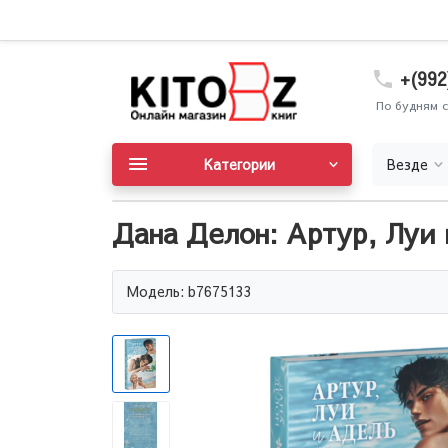
+(992
По будням с
Категории
Везде
Дана Делон: Артур, Луи
Модель: b7675133