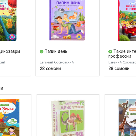
динозавры
Папин день
Такие инт
профессии
кий
Евгений Сосновский
Евгений Соснов
28 сомони
28 сомони
ии