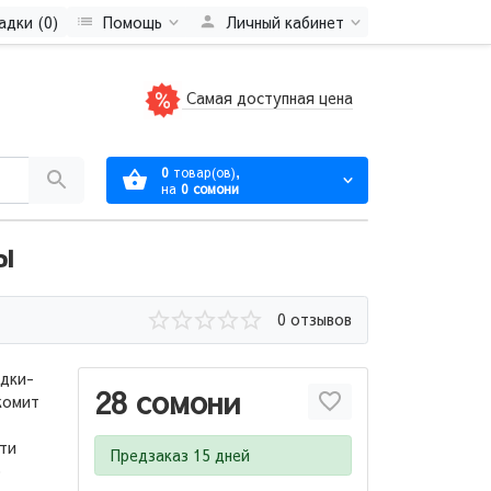
адки (0)
Помощь
Личный кабинет
Самая доступная цена
0
товар(ов),
на
0 сомони
ы
0 отзывов
адки-
28 сомони
комит
ти
Предзаказ 15 дней
о