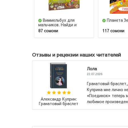
Виммельбух для
Планета З
мальчиков. Найди и
наклей
87 сомони
117 сомони
Отзывы и рецензии наших читателей
Лола
22.07.2026
Само произвед
и другие повести
описание крас
сь. Но вот повесть
вот издание А
самое, самое
компактное и 
Ремарк Эрих Мария:
вест...
→
Три товарища (М)
→