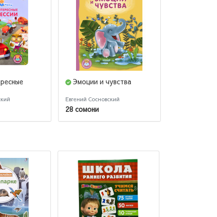
ересные
Эмоции и чувства
Моя перва
ский
Евгений Сосновский
Евгений Сосно
28 сомони
120 сомони