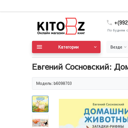
+(992
По будням с
Категории
Везде
Евгений Сосновский: Д
Модель: b6098703