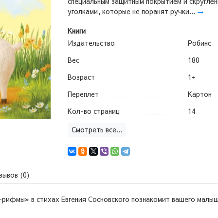
специальным защитным покрытием и скруглё
уголками, которые не поранят ручки...
→
Книги
Издательство
Робинс
Вес
180
Возраст
1+
Переплет
Картон
Кол-во страниц
14
Смотреть все...
зывов (0)
рифмы» в стихах Евгения Сосновского познакомит вашего малыш