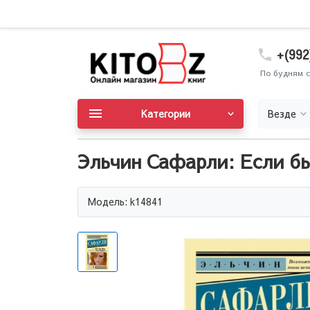
+(992
По будням с
Категории
Везде
Эльчин Сафарли: Если бы 
Модель: k14841