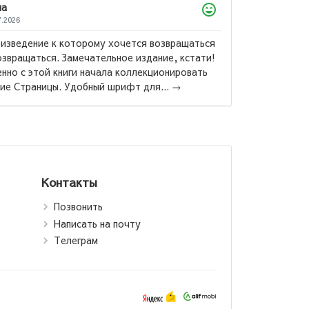
Дилноза
05.04.2026
Весь цикл превосходен, но советую читать
сначало ,,Стеклянный трон,, а после ,,Клинок
убийцы,, тем кто реально хочет бурю эмоций, так
.:
вам будет виднее, через что и с чем ...
→
рон
Контакты
Позвонить
Написать на почту
Телеграм