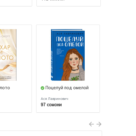
олото
Поцелуй под омелой
Убийства и
Детективное
Благотворит
Ася Лавринович
Боланд Питер
магазин (#1)
97 сомони
92 сомони