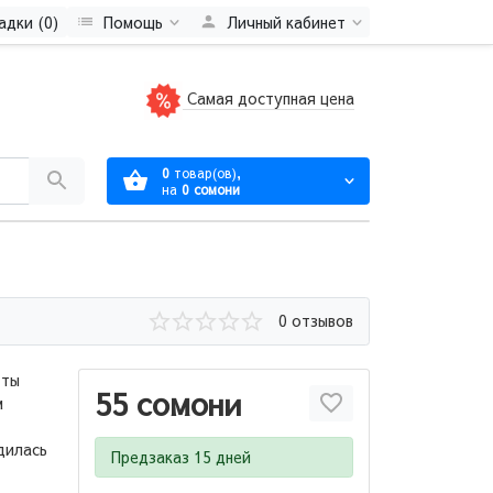
адки (0)
Помощь
Личный кабинет
Самая доступная цена
0
товар(ов),
на
0 сомони
0 отзывов
 ты
55 сомони
м
дилась
Предзаказ 15 дней