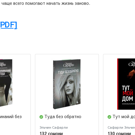
 чаще всего помогают начать жизнь заново.
[PDF]
инаний без
Туда без обратно
Тут мой д
Эльчин Сафарли
Сафарли Эльчи
132 сомони
130 сомони