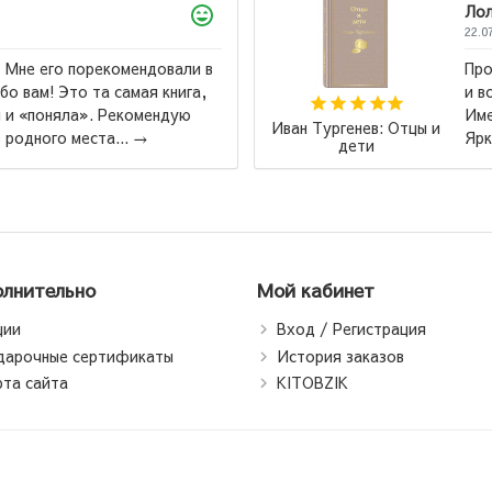
дение к которому хочется возвращаться
щаться. Замечательное издание, кстати!
 этой книги начала коллекционировать
Маас Сара Дж
траницы. Удобный шрифт для...
→
Стеклянный т
лнительно
Мой кабинет
ции
Вход / Регистрация
дарочные сертификаты
История заказов
рта сайта
KITOBZIK