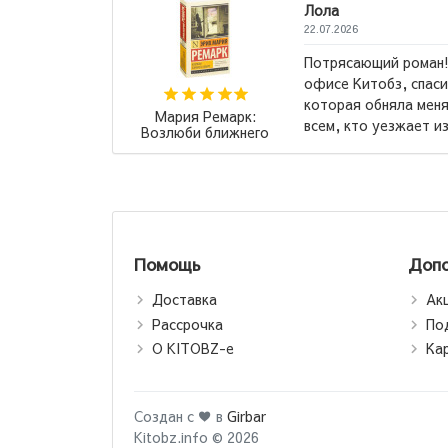
Лола
22.07.2026
его порекомендовали в
Произве
м! Это та самая книга,
и возвра
поняла». Рекомендую
Именно с
Иван Тургенев: Отцы и
ого места...
→
Яркие С
дети
Помощь
Допо
Доставка
Ак
Рассрочка
По
О KITOBZ-е
Ка
Создан с ♥ в
Girbar
Kitobz.info © 2026