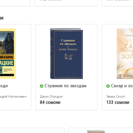
ии
беди
Странник по звездам
Сахар и з
адий Натанович
Джек Лондон
Эмма Скотт
84 сомони
133 сомони