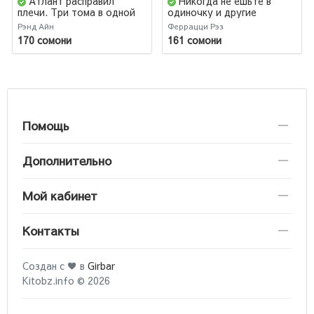
Атлант расправил
Никогда не ешьте в
плечи. Три тома в одной
одиночку и другие
книге
правила нетворкинга
Рэнд Айн
Феррацци Рэз
170 сомони
161 сомони
Помощь
Дополнительно
Мой кабинет
Контакты
Создан с ♥ в
Girbar
Kitobz.info © 2026