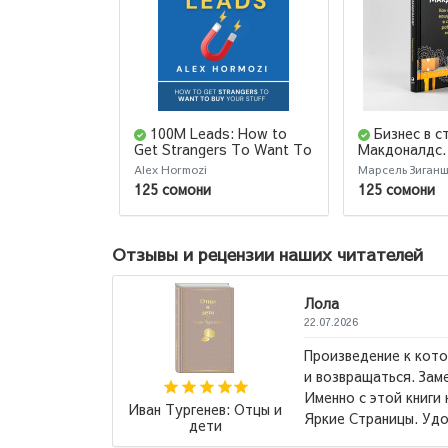
100M Leads: How to
Бизнес в с
Get Strangers To Want To
Макдоналдс.
Buy Your Stuff
превратить 
Alex Hormozi
Марсель Зиган
компанию в 
125 сомони
125 сомони
работающий 
Бизнес в сти
"Макдоналдс
Отзывы и рецензии наших читателей
которому хочется возвращаться
 Замечательное издание, кстати!
ниги начала коллекционировать
Наполеон Хилл: Думай
 Удобный шрифт для...
→
и богатей (Т)