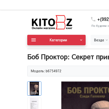
+(992
По будням с
Категории
Везде
Боб Проктор: Секрет при
Модель: b6754972