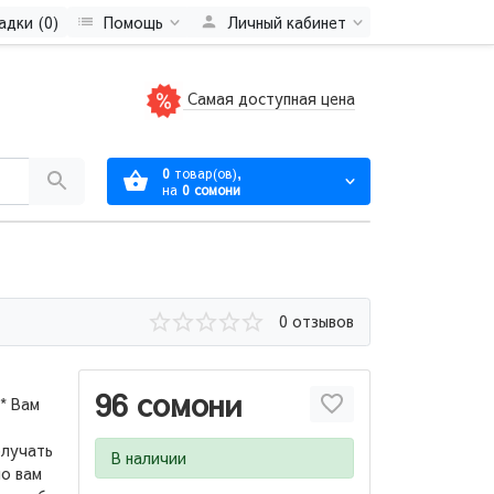
адки (0)
Помощь
Личный кабинет
Самая доступная цена
0
товар(ов),
на
0 сомони
0 отзывов
96 сомони
* Вам
олучать
В наличии
но вам