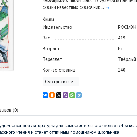
помощником школьника. В хрестоматию во
сказки известных сказочник...
→
Книги
Издательство
РОСМЭН
Вес
419
Возраст
6+
Переплет
Твёрдый
Кол-во страниц
240
Смотреть все...
зывов (0)
удожественной литературы для самостоятельного чтения в 4-м кл
лассного чтения и станет отличным помощником школьника.