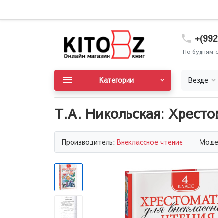
+(992
По будням с
Категории
Везде
Т.А. Никольская: Хрестом
Производитель:
Внеклассное чтение
Моде