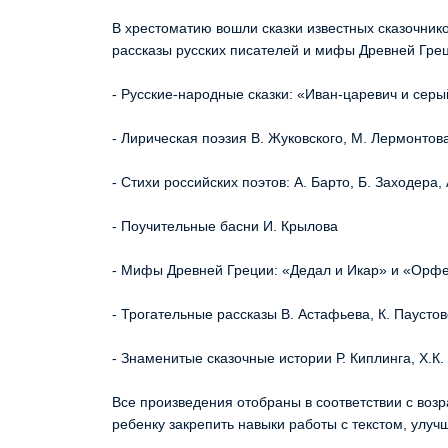
В хрестоматию вошли сказки известных сказочнико
рассказы русских писателей и мифы Древней Грец
- Русские-народные сказки: «Иван-царевич и сер
- Лирическая поэзия В. Жуковского, М. Лермонтова
- Стихи российских поэтов: А. Барто, Б. Заходера,
- Поучительные басни И. Крылова
- Мифы Древней Греции: «Дедал и Икар» и «Орфе
- Трогательные рассказы В. Астафьева, К. Паустов
- Знаменитые сказочные истории Р. Киплинга, Х.К.
Все произведения отобраны в соответствии с воз
ребенку закрепить навыки работы с текстом, улучш