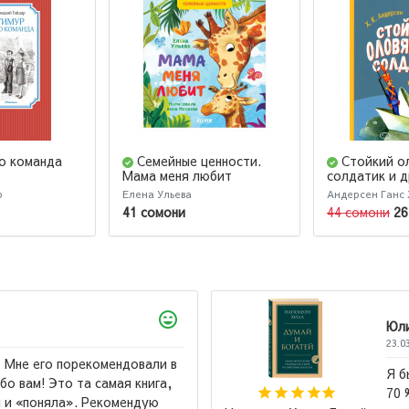
го команда
Семейные ценности.
Стойкий о
Мама меня любит
солдатик и д
р
Елена Ульева
Андерсен Ганс
41 сомони
44 сомони
26
 эту книгу "Лучшая книга всех времен".
о саморазвитие написаны по шаблону