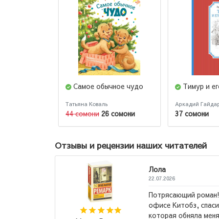
Самое обычное чудо
Тимур и е
Татьяна Коваль
Аркадий Гайда
44 сомони
26 сомони
37 сомони
Отзывы и рецензии наших читателей
Юлий
23.03.2026
 порекомендовали в
Я бы назвал
то та самая книга,
70 % книг п
яла». Рекомендую