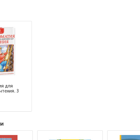
ия для
чтения. 3
ии