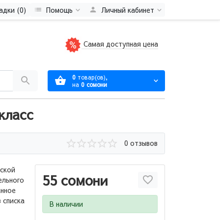
адки (0)
Помощь
Личный кабинет
Самая доступная цена
0
товар(ов),
на
0 сомони
класс
0 отзывов
тской
55 сомони
ельного
анное
 списка
В наличии