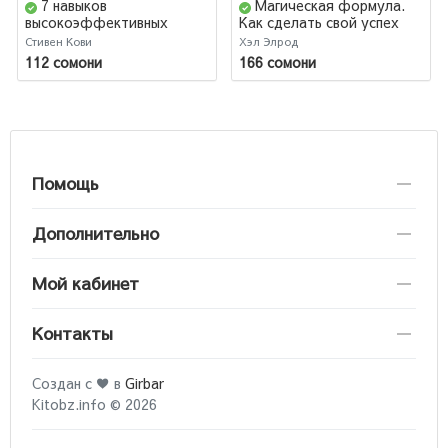
7 навыков
Магическая формула.
высокоэффективных
Как сделать свой успех
людей. Мощные
неизбежным
Стивен Кови
Хэл Элрод
инструменты развития
112 сомони
166 сомони
личности / Семь навыков
высокоэффективны. (AB)
Помощь
Дополнительно
Мой кабинет
Контакты
Создан с ♥ в
Girbar
Kitobz.info © 2026