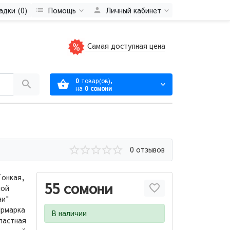
адки (0)
Помощь
Личный кабинет
Самая доступная цена
0
товар(ов),
на
0 сомони
0 отзывов
Тонкая,
55 сомони
ной
ни"
Ярмарка
В наличии
ластная