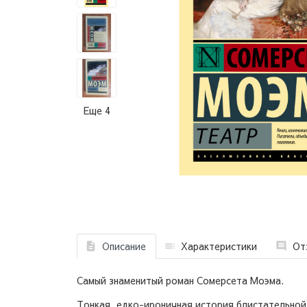
Еще 4
Описание
Характеристики
От
Самый знаменитый роман Сомерсета Моэма.
Тонкая, едко-ироничная история блистательной