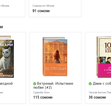
т Моэм
Сомерсет Моэм
91 сомони
ии
аводной
Ветреный. Испытание
Дама с со
любви (#2)
ми
Сумейе Коч
Чехов Антон Па
115 сомони
36 сомони