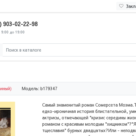
Закл
) 903-02-22-98
 9:00 до 19:00
анный)
Модель: b179347
Самый знаменитый роман Сомерсета Моэма.
едко-ироничная история блистательной, ум
актрисы, отмечающей "кризис середины жиз
романом с красивым молодым "хищником"?"
тщеславия" бурных двадцатых?Или - неподв