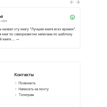
Лол
22.07
Гран
 "Лучшая книга всех времен".
Купр
витие написаны по шаблону
«Пое
Александр Куприн:
люби
Гранатовый браслет
Контакты
Позвонить
Написать на почту
Телеграм