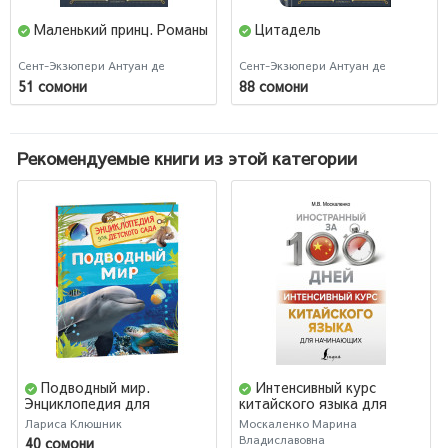
Маленький принц. Романы
Цитадель
Сент-Экзюпери Антуан де
Сент-Экзюпери Антуан де
51 сомони
88 сомони
Рекомендуемые книги из этой категории
Подводный мир.
Интенсивный курс
Энциклопедия для
китайского языка для
детского сада
начинающих
Лариса Клюшник
Москаленко Марина
Владиславовна
40 сомони