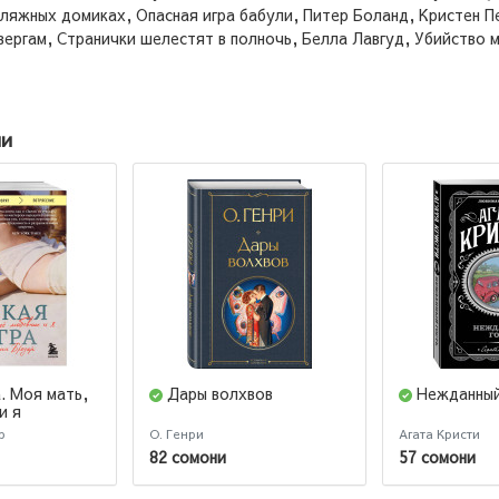
пляжных домиках, Опасная игра бабули, Питер Боланд, Кристен П
вергам, Странички шелестят в полночь, Белла Лавгуд, Убийство 
ии
. Моя мать,
Дары волхвов
Нежданный
и я
р
О. Генри
Агата Кристи
82 сомони
57 сомони