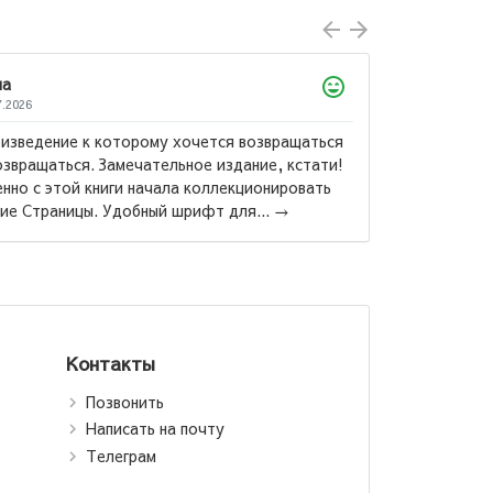
ла
7.2026
изведение к которому хочется возвращаться
озвращаться. Замечательное издание, кстати!
нно с этой книги начала коллекционировать
Маас Са
ие Страницы. Удобный шрифт для...
→
Стеклянн
Контакты
Позвонить
Написать на почту
Телеграм