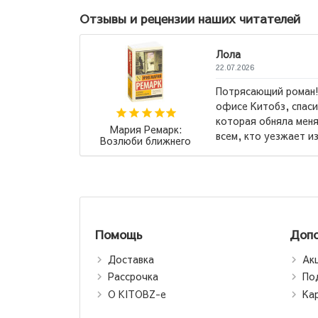
Отзывы и рецензии наших читателей
Лола
22.07.2026
ие повести
Потрясающий роман!
 вот повесть
офисе Китобз, спасиб
 самое
которая обняла меня
Мария Ремарк:
.
→
всем, кто уезжает из
Возлюби ближнего
своего (М)
Помощь
Допо
Доставка
Ак
Рассрочка
По
О KITOBZ-е
Ка