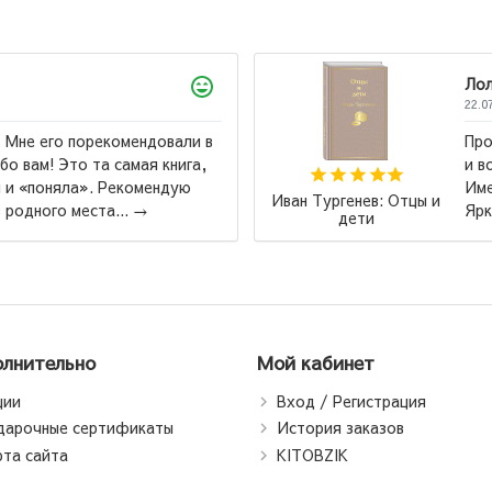
Ло
22.0
 Мне его порекомендовали в
Про
о вам! Это та самая книга,
и в
 и «поняла». Рекомендую
Име
Иван Тургенев: Отцы и
 родного места...
→
Ярк
дети
лнительно
Мой кабинет
ции
Вход / Регистрация
дарочные сертификаты
История заказов
рта сайта
KITOBZIK