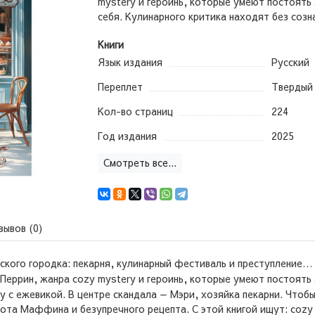
mystery и героинь, которые умеют постоять 
себя. Кулинарного критика находят без созна
Книги
Язык издания
Русский
Переплет
Твердый
Кол-во страниц
224
Год издания
2025
Смотреть все...
зывов (0)
йского городка: пекарня, кулинарный фестиваль и преступление…
Перрин, жанра cozy mystery и героинь, которые умеют постоять 
ку с ежевикой. В центре скандала — Мэри, хозяйка пекарни. Чтобы
 кота Маффина и безупречного рецепта.
С этой книгой ищут: coz