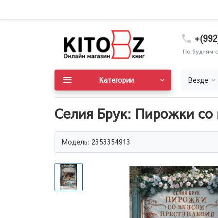
+(992
По будням с
Категории
Везде
Селия Брук: Пирожки со
Модель: 2353354913