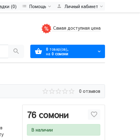
адки (0)
Помощь
Личный кабинет
Самая доступная цена
0
товар(ов),
на
0 сомони
0 отзывов
76 сомони
ов
В наличии
zy