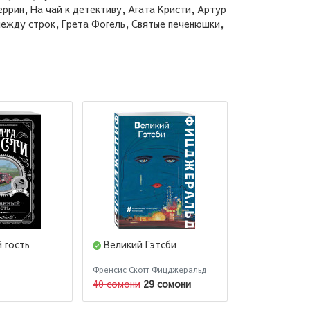
еррин, На чай к детективу, Агата Кристи, Артур
между строк, Грета Фогель, Святые печенюшки,
 гость
Великий Гэтсби
#ЛюбовьНе
Подарочное 
Френсис Скотт Фицджеральд
Анна Джейн
40 сомони
29 сомони
122 сомони