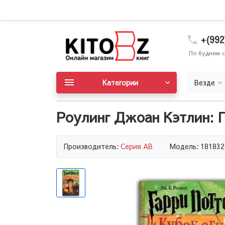
+(992
По будням с
Категории
Везде
Роулинг Джоан Кэтлин: Г
Производитель:
Серия AB
Модель: 181832