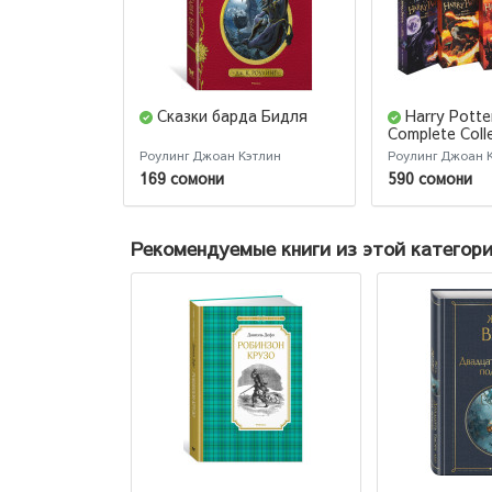
Сказки барда Бидля
Harry Potte
Complete Coll
Джоан Роулин
Роулинг Джоан Кэтлин
Роулинг Джоан 
Из 7 Книг Гар
169 сомони
590 сомони
Рекомендуемые книги из этой категор