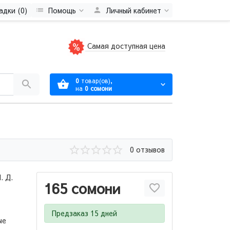
адки (0)
Помощь
Личный кабинет
Самая доступная цена
0
товар(ов),
на
0 сомони
0 отзывов
. Д.
165 сомони
Предзаказ 15 дней
ые