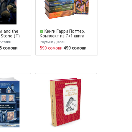
er and the
Книги Гарри Поттер.
Гарри Потте
философски
 Stone (Т)
Комплект из 7+1 книга
(AB)
Кэтлин
Роулинг Джоан
Роулинг Джоан
5 сомони
590 сомони
490 сомони
125 сомони