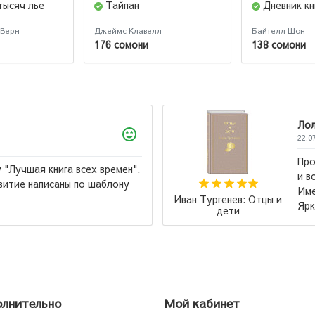
тысяч лье
Тайпан
Дневник к
 Верн
Джеймс Клавелл
Байтелл Шон
176 сомони
138 сомони
ие к которому хочется возвращаться
ься. Замечательное издание, кстати!
ой книги начала коллекционировать
Маас Сара Дж.:
ницы. Удобный шрифт для...
→
Стеклянный трон
лнительно
Мой кабинет