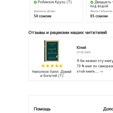
Робинзон Крузо (Т)
Двадцать 
под водой
Даниель Дефо
Жюль Габриэль
54 сомони
65 сомони
Отзывы и рецензии наших читателей
Лола
22.07.2026
Произведен
я книга всех времен".
и возвращат
аписаны по шаблону
Именно с эт
Иван Тургенев: Отцы и
Яркие Стра
дети
Помощь
Допо