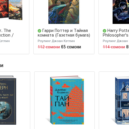
r. The
Гарри Поттер и Тайная
Harry Pott
ection /
комната (Газетная бумага)
Philosopher's
г. Комплект
Кэтлин
Роулинг Джоан Кэтлин
Роулинг Джоан 
ри Поттер
112 сомони
65 сомони
114 сомони
8
ии