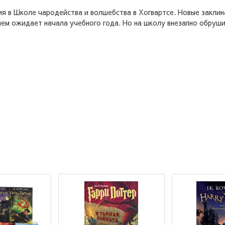
я в Школе чародейства и волшебства в Хогвартсе. Новые заклина
ением ожидает начала учебного года. Но на школу внезапно обру