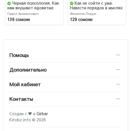
Черная психология. Как
Как не сойти с ума.
нам внушают ядовитые
Навести порядок в мыслях
установки и можно ли от
и чувствах
Павел Зыгмантович
Филиппа Перри
этого защититься
139 сомони
129 сомони
Помощь
Дополнительно
Мой кабинет
Контакты
Создан с ♥ в
Girbar
Kitobz.info © 2026