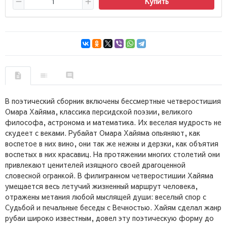
Купить
В поэтический сборник включены бессмертные четверостишия
Омара Хайяма, классика персидской поэзии, великого
философа, астронома и математика. Их веселая мудрость не
скудеет с веками. Рубайат Омара Хайяма опьяняют, как
воспетое в них вино, они так же нежны и дерзки, как объятия
воспетых в них красавиц. На протяжении многих столетий они
привлекают ценителей изящного своей драгоценной
словесной огранкой. В филигранном четверостишии Хайяма
умещается весь летучий жизненный маршрут человека,
отражены метания любой мыслящей души: веселый спор с
Судьбой и печальные беседы с Вечностью. Хайям сделал жанр
рубаи широко известным, довел эту поэтическую форму до