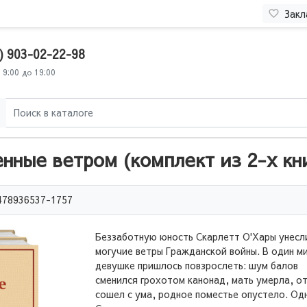
Закл
) 903-02-22-98
 9:00 до 19:00
нные ветром (комплект из 2-х кн
478936537-1757
Беззаботную юность Скарлетт О'Хары унесл
могучие ветры Гражданской войны. В один ми
девушке пришлось повзрослеть: шум балов
сменился грохотом канонад, мать умерла, о
сошел с ума, родное поместье опустело. Од