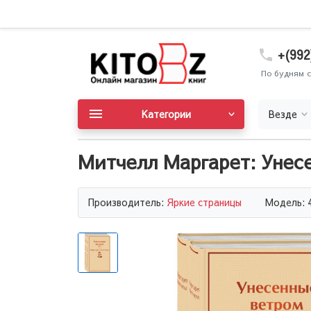
+(992
По будням с
Категории
Везде
Митчелл Маргарет: Унесе
Производитель:
Яркие страницы
Модель: 