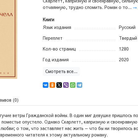
Скарлетт, капризную и своенравную, сильну
отчаянную, трудно сломить. Роман о то...
→
Книги
Язык издания
Русский
Переплет
Твердый
Кол-во страниц
1280
Год издания
2020
Смотреть все...
зывов (0)
гучие ветры Гражданской войны. В один миг девушке пришлось п
е поместье опустело. Однако Скарлетт, капризную и своенравную
любви; о том, что заставляет нас жить — что бы ни творилось во
ременного читателя к этому актуальному роману.