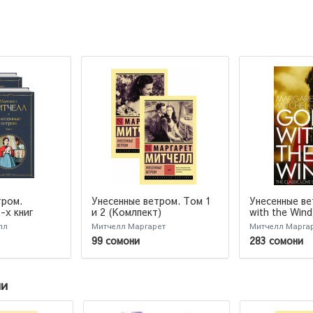
тром.
Унесенные ветром. Том 1
Унесенные в
-х книг
и 2 (Комлпект)
with the Wind
издание)
чтения на ан
лл
Митчелл Маргарет
Митчелл Марга
языке. Без а
99 сомони
283 сомони
ии