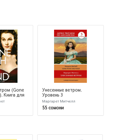
етром (Gone
Унесенные ветром.
Унесенные в
). Книга для
Уровень 3
(Подарочное
глийском
рет
Маргарет Митчелл
Митчелл Марга
даптации
55 сомони
136 сомони