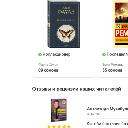
Коллекционер
Последняя
Фаулз Джон
Эрих Ремарк
89 сомони
55 сомони
Отзывы и рецензии наших читателей
Лол
о
22.07.
Потр
ан махкул шуд ва бо нархи
офис