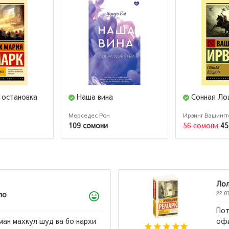
 остановка
Наша вина
Сонная Ло
Мерседес Рон
Ирвинг Вашингт
109 сомони
56 сомони
45
а
2026
ясающий роман! Мне его порекомендовали в
е Китобз, спасибо вам! Это та самая книга,