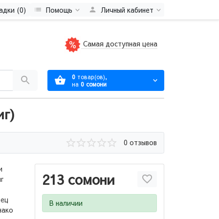
адки (0)
Помощь
Личный кабинет
Самая доступная цена
0
товар(ов),
на
0 сомони
иг)
0 отзывов
и
213 сомони
г
тец
В наличии
нако