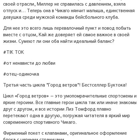
своей отрасли, Миллер не справилась с давлением, взяла
отпуск и… Теперь она в Чикаго нянчит малыша, единственная
девушка среди мужской команды бейсбольного клуба.
Для нее это всего лишь перевалочный пункт и повод побыть
вместе с отцом, Кай же доверяет ей самое важное в своей
жизни. Сумеют ли они оба найти идеальный баланс?
#TIK TOK
#от ненависти до любви
#отец-одиночка
Третья часть цикла "Город ветров"! Бестселлер Буктока!
Цикл «Город ветров» — это умопомрачительные спортсмены и
яркие героини. Все главные герои цикла так или иначе знакомы
друг с другом, и все истории Лиз Томфорд плавно
перетекают одна в другую, погружая читателя в яркий мир
современного спортивного Чикаго.
Фирменный покет с клапанами, оригинальное оформление
блока с черными страницами.