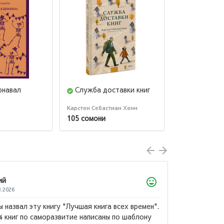
рнавал
Служба доставки книг
Мальчик н
горы
Карстен Себастиан Хенн
Джон Бойн
105 сомони
115 сомони
Ахтамзода Мухибулло
09.07.2026
времен".
Китоби бехтарин ба ман 
аблону
дастрас ❤️...
→