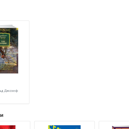
льд Джозеф
ии