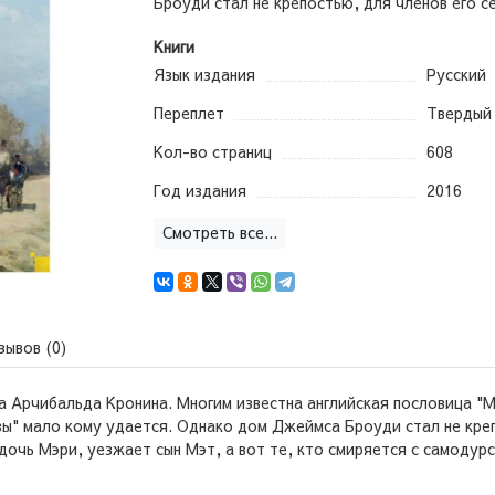
Броуди стал не крепостью, для членов его се
Книги
Язык издания
Русский
Переплет
Твердый
Кол-во страниц
608
Год издания
2016
Смотреть все...
зывов (0)
Арчибальда Кронина. Многим известна английская пословица "Мо
зы" мало кому удается. Однако дом Джеймса Броуди стал не креп
очь Мэри, уезжает сын Мэт, а вот те, кто смиряется с самодур