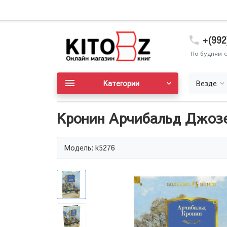
+(992
По будням с
Категории
Везде
Кронин Арчибальд Джоз
Модель: k5276