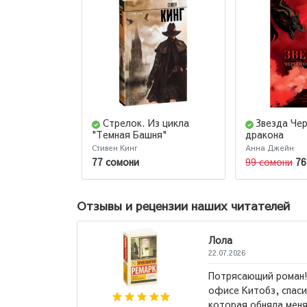
Стрелок. Из цикла
Звезда Че
"Темная Башня"
дракона
Стивен Кинг
Анна Джейн
77 сомони
99 сомони
76
Отзывы и рецензии наших читателей
Лола
22.07.2026
Потрясающий роман! Мне его порекомендовали в
офисе Китобз, спасибо вам! Это та самая книга,
которая обняла меня и «поняла». Рекомендую