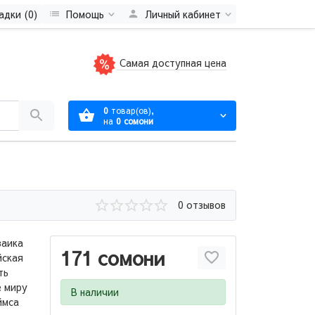
адки (0)
Помощь
Личный кабинет
Самая доступная цена
0
товар(ов),
на
0 сомони
0 отзывов
заика
171 сомони
йская
ть
е миру
В наличии
ймса