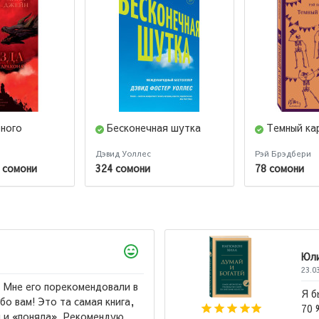
рного
Бесконечная шутка
Темный ка
Дэвид Уоллес
Рэй Брэдбери
 сомони
324 сомони
78 сомони
Юлий
23.03.2026
Я бы назвал эту книгу "Лучшая книга всех 
70 % книг по саморазвитие написаны по ш