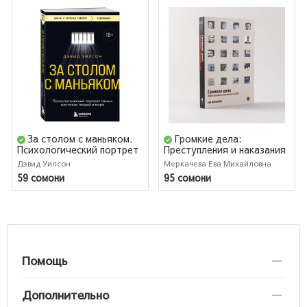
За столом с маньяком.
Громкие дела:
Психологический портрет
Преступления и наказания
самых жестоких людей в
в СССР
Дэвид Уилсон
Меркачева Ева Михайловна
мире
59 сомони
95 сомони
Помощь
Дополнительно