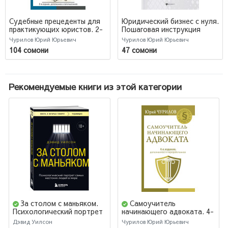
Судебные прецеденты для
Юридический бизнес с нуля.
практикующих юристов. 2-
Пошаговая инструкция
е издание, дополненное и
(Для юристов)
Чурилов Юрий Юрьевич
Чурилов Юрий Юрьевич
переработанное.
104 сомони
47 сомони
Рекомендуемые книги из этой категории
За столом с маньяком.
Самоучитель
Психологический портрет
начинающего адвоката. 4-
самых жестоких людей в
е издание, дополненное и
Дэвид Уилсон
Чурилов Юрий Юрьевич
мире
переработанное