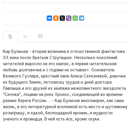
Кир Булычев - вторая величина в отечественной фантастике
XX века после братьев Стругацких. Несколько поколений
читателей выросло на его книгах, а первая читательская
любовь долговечна и с годами не остывает. Основатель
Великого Гусляра, крёстный папа Алисы Селезневой, девочки
из будущего Земли, летописец трудов и дней доктора
Павлыша и его друзей из экипажа межпланетного звездолета
"Сегежа", лоцман на реке Хронос, соединяющей во времени
разные берега России… - Кир Булычев многомерен, как сама
жизнь, в его литературной вселенной есть место и шутливому
розыгрышу, и едкой, беспощадной иронии, и мудрости
ученого и провидца. В ней есть все, кроме скуки.