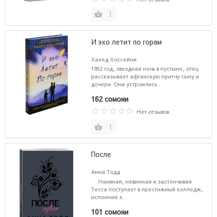
И эхо летит по горам
Халед Хоссейни
1952 год, звездная ночь в пустыне, отец
рассказывает афганскую притчу сыну и
дочери. Они устроились ..
162 сомони
Нет отзывов
После
Анна Тодд
Наивная, невинная и застенчивая
Тесса поступает в престижный колледж,
исполняя з..
101 сомони