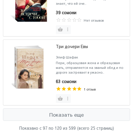
знает, что ей оче..
39 сомони
Нет отзывов
Три дочери Евы
Элиф Шафак
Пери, образцовая жена и образцовая
мать, отправляется на званый обед и по
дороге застревает в ужасно..
63 сомони
1 отзыв
Показать еще
Показано с 97 по
120
из 599 (всего 25 страниц)