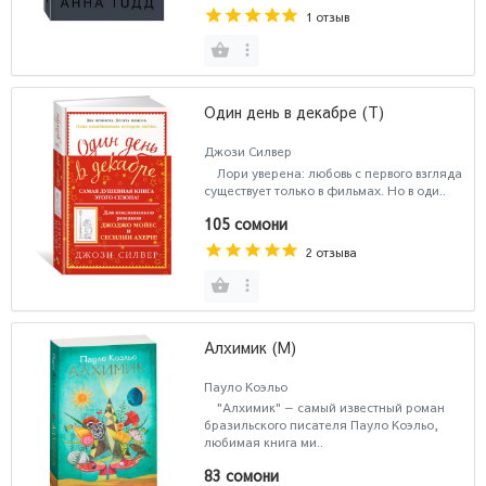
1 отзыв
Один день в декабре (Т)
Джози Силвер
Лори уверена: любовь с первого взгляда
существует только в фильмах. Но в оди..
105 сомони
2 отзыва
Алхимик (М)
Пауло Коэльо
"Алхимик" — самый известный роман
бразильского писателя Пауло Коэльо,
любимая книга ми..
83 сомони