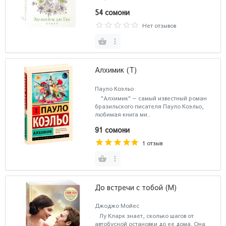
54 сомони
Нет отзывов
Алхимик (Т)
Пауло Коэльо
"Алхимик" — самый известный роман
бразильского писателя Пауло Коэльо,
любимая книга ми..
91 сомони
1 отзыв
До встречи с тобой (М)
Джоджо Мойес
Лу Кларк знает, сколько шагов от
автобусной остановки до ее дома. Она