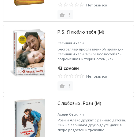
Нет отзывов
P.S. Я люблю тебя (М)
Сесилия Ахерн
Бестселлер прославленной ирландки
Сесилии Ахерн "P.S. Я люблю тебя" -
современная история о том, как..
43 сомони
Нет отзывов
С любовью, Рози (М)
Ахерн Сесилия
Рози и Алекс дружат с раннего детства.
Они не забывают друг о друге даже в
вихре радостей и треволне..