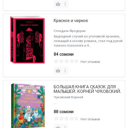
Красное и черное
Стендаль Фредерик
Заурядный случай из уголовной хроники,
лежащий в основе романа, стал под рукой
тонкого психолога и б..
84 сомони
Нет отзывов
БОЛЬШАЯ КНИГА СКАЗОК ДЛЯ
МАЛЫШЕЙ. КОРНЕЙ ЧУКОВСКИЙ.
СТИХИ И СКАЗКИ, 320 стр.,
Чуковский Корней
170х215
..
88 сомони
Нет отзывов