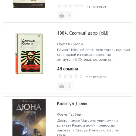
Нет отзывов
1984. Скотный двор (c&l)
Оруэлл Джорж
Роман "1984" об опасности тоталитаризма
стал одной из самых известных
антиутопий XX века, которая ст..
48 сомони
Нет отзывов
Капитул Дюны
Фрэнк Герберт
Досточтимые Матроны уничтожили
планету Ракис и почти полностью
завоевали Старую Империю. Сестры
Орде..