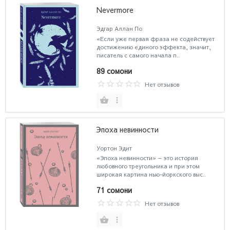
Nevermore
Эдгар Аллан По
«Если уже первая фраза не содействует
достижению единого эффекта, значит,
писатель с самого начала п..
89 сомони
Нет отзывов
Эпоха невинности
Уортон Эдит
«Эпоха невинности» — это история
любовного треугольника и при этом
широкая картина нью-йоркского выс..
71 сомони
Нет отзывов