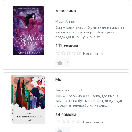
Алая зима
Мари Аннетт
Эми — камигакари. В считаные месяцы ее
жизнь в качестве смертной девушки
подойдет к концу, и она ст..
112 сомони
Нет отзывов
Мы
Замятин Евгений
«Мы» — это мир XXXII века, где имена
заменены на буквы и цифры, люди едят
продукты переработки нефти..
44 сомони
Нет отзывов