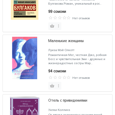
Булгакова.Роман, уникальный в рос..
99 сомони
Нет отзывов
Маленькие женщины
Луиза Мэй Олкотт
Романтичная Мег, честная Джо, робкая
Бесс и чувствительная Эми - дружные и
жизнерадостные сестры Мар..
94 сомони
Нет отзывов
Отель с привидениями
Уилки Коллинз
От автора знаменитых произведений