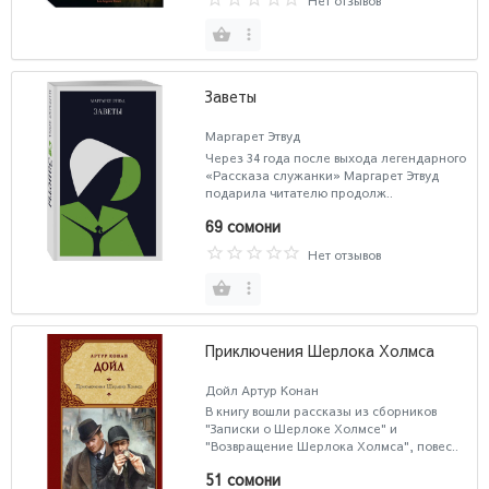
Нет отзывов
Заветы
Маргарет Этвуд
Через 34 года после выхода легендарного
«Рассказа служанки» Маргарет Этвуд
подарила читателю продолж..
69 сомони
Нет отзывов
Приключения Шерлока Холмса
Дойл Артур Конан
В книгу вошли рассказы из сборников
"Записки о Шерлоке Холмсе" и
"Возвращение Шерлока Холмса", повес..
51 сомони