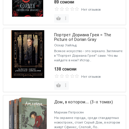
89 сомони
Нет отзывов
Портрет Дориана Грея = The
Picture of Dorian Gray
Оскар Уайльд
Всякое искусство - это зеркало. Загляните
в "Портрет Дориана Грея" сами. Что вы
найдете в нем? Истор..
138 сомони
Нет отзывов
Дом, в котором... (3-х томах)
Мариам Петросян
На окраине города, среди стандартных
новостроек, стоит Серый Дом, в котором
живут Сфинкс, Слепой, Ло..