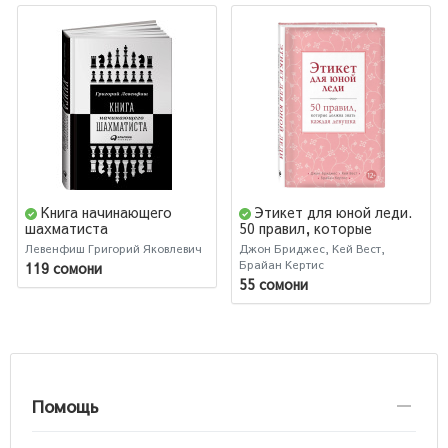
Книга начинающего
Этикет для юной леди.
шахматиста
50 правил, которые
должна знать каждая
Левенфиш Григорий Яковлевич
Джон Бриджес, Кей Вест,
девушка (AB)
Брайан Кертис
119 сомони
55 сомони
Помощь