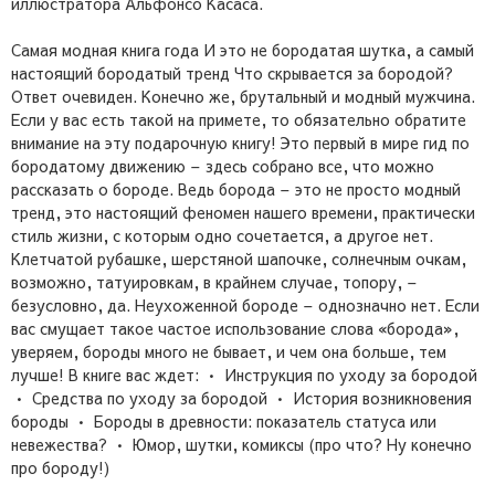
иллюстратора Альфонсо Касаса.
Самая модная книга года И это не бородатая шутка, а самый
настоящий бородатый тренд Что скрывается за бородой?
Ответ очевиден. Конечно же, брутальный и модный мужчина.
Если у вас есть такой на примете, то обязательно обратите
внимание на эту подарочную книгу! Это первый в мире гид по
бородатому движению – здесь собрано все, что можно
рассказать о бороде. Ведь борода – это не просто модный
тренд, это настоящий феномен нашего времени, практически
стиль жизни, с которым одно сочетается, а другое нет.
Клетчатой рубашке, шерстяной шапочке, солнечным очкам,
возможно, татуировкам, в крайнем случае, топору, –
безусловно, да. Неухоженной бороде – однозначно нет. Если
вас смущает такое частое использование слова «борода»,
уверяем, бороды много не бывает, и чем она больше, тем
лучше! В книге вас ждет: • Инструкция по уходу за бородой
• Средства по уходу за бородой • История возникновения
бороды • Бороды в древности: показатель статуса или
невежества? • Юмор, шутки, комиксы (про что? Ну конечно
про бороду!)