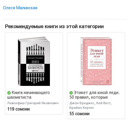
Олеся Малинская
Рекомендуемые книги из этой категории
Книга начинающего
Этикет для юной леди.
шахматиста
50 правил, которые
должна знать каждая
Левенфиш Григорий Яковлевич
Джон Бриджес, Кей Вест,
девушка (AB)
Брайан Кертис
119 сомони
55 сомони