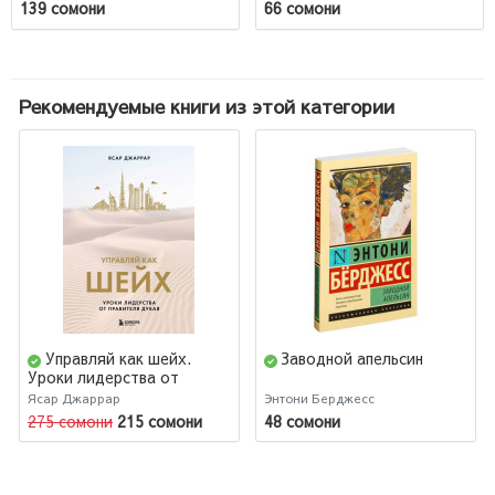
139 сомони
66 сомони
Рекомендуемые книги из этой категории
Управляй как шейх.
Заводной апельсин
Уроки лидерства от
правителя Дубая
Ясар Джаррар
Энтони Берджесс
275 сомони
215 сомони
48 сомони