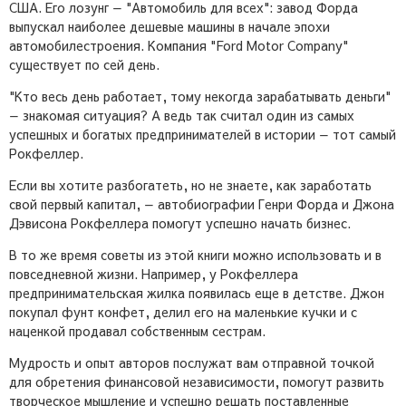
США. Его лозунг — "Автомобиль для всех": завод Форда
выпускал наиболее дешевые машины в начале эпохи
автомобилестроения. Компания "Ford Motor Company"
существует по сей день.
"Кто весь день работает, тому некогда зарабатывать деньги"
— знакомая ситуация? А ведь так считал один из самых
успешных и богатых предпринимателей в истории — тот самый
Рокфеллер.
Если вы хотите разбогатеть, но не знаете, как заработать
свой первый капитал, — автобиографии Генри Форда и Джона
Дэвисона Рокфеллера помогут успешно начать бизнес.
В то же время советы из этой книги можно использовать и в
повседневной жизни. Например, у Рокфеллера
предпринимательская жилка появилась еще в детстве. Джон
покупал фунт конфет, делил его на маленькие кучки и с
наценкой продавал собственным сестрам.
Мудрость и опыт авторов послужат вам отправной точкой
для обретения финансовой независимости, помогут развить
творческое мышление и успешно решать поставленные