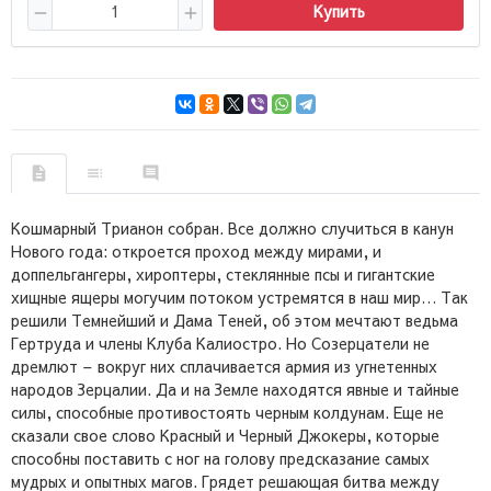
Купить
Кошмарный Трианон собран. Все должно случиться в канун
Нового года: откроется проход между мирами, и
доппельгангеры, хироптеры, стеклянные псы и гигантские
хищные ящеры могучим потоком устремятся в наш мир… Так
решили Темнейший и Дама Теней, об этом мечтают ведьма
Гертруда и члены Клуба Калиостро. Но Созерцатели не
дремлют – вокруг них сплачивается армия из угнетенных
народов Зерцалии. Да и на Земле находятся явные и тайные
силы, способные противостоять черным колдунам. Еще не
сказали свое слово Красный и Черный Джокеры, которые
способны поставить с ног на голову предсказание самых
мудрых и опытных магов. Грядет решающая битва между