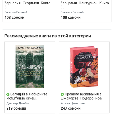
Зерцалия. Скорпион. Книга
Зерцалия. Центурион. Книга
5.
3.
Гаглоев Евгений
Гаглоев Евгений
108 сомони
109 сомони
Рекомендуемые книги из этой категории
Бегущий в Лабиринте.
Правила выживания в
Испытание огнем.
Джакарте. Подарочное
Лекарство от смерти
издание
Дэшнер Джеймс
Арина Цимеринг
219 сомони
243 сомони