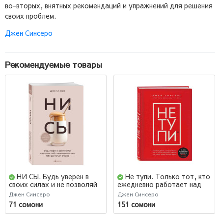
во-вторых, внятных рекомендаций и упражнений для решения
своих проблем.
Джен Синсеро
Рекомендуемые товары
НИ СЫ. Будь уверен в
Не тупи. Только тот, кто
своих силах и не позволяй
ежедневно работает над
сомнениям мешать тебе
собой, живет жизнью
Джен Синсеро
Джен Синсеро
двигаться вперед
мечты
71 сомони
151 сомони