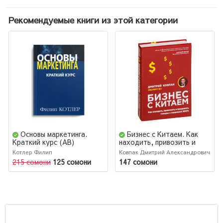
Рекомендуемые книги из этой категории
Основы маркетинга.
Бизнес с Китаем. Как
Краткий курс (AB)
находить, привозить и
продавать товары с
Котлер Филип
Ковпак Дмитрий Александрович
наценкой 300%
215 сомони
125 сомони
147 сомони