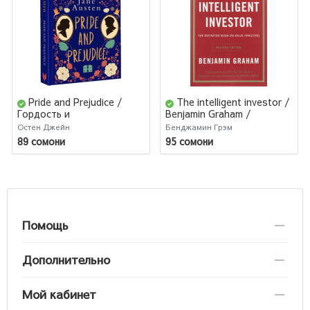
Pride and Prejudice /
The intelligent investor /
Гордость и
Benjamin Graham /
предубеждение
Разумный инвестор
Остен Джейн
Бенджамин Грэм
(Английский) (М)
89 сомони
95 сомони
Помощь
Дополнительно
Мой кабинет