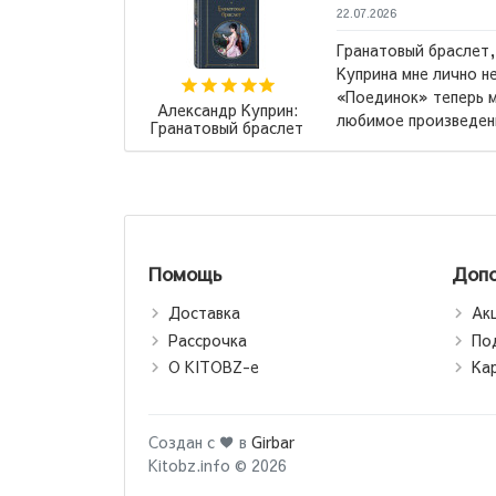
22.07.2026
Гранатовый браслет, Суламифь и другие повести
Куприна мне лично не понравились. Но вот повесть
«Поединок» теперь моё самое, самое, самое
:
Ив
любимое произведение! Ради повест...
→
ет
Помощь
Допо
Доставка
Ак
Рассрочка
По
О KITOBZ-е
Ка
Создан с ♥ в
Girbar
Kitobz.info © 2026