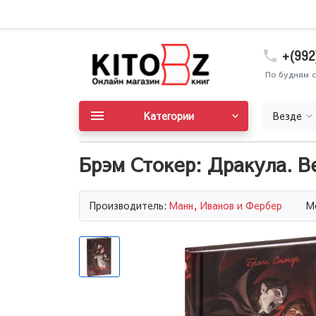
+(992
По будням с
Категории
Везде
Брэм Стокер: Дракула. В
Производитель:
Манн, Иванов и Фербер
М