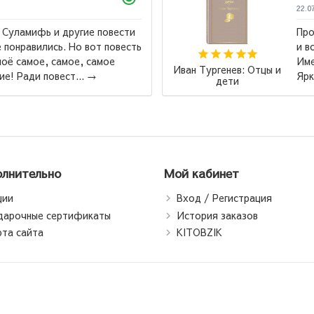
22.07.2026
Произведение к которому хочется возвр
и возвращаться. Замечательное издание, 
Именно с этой книги начала коллекционир
ан Тургенев: Отцы и
Яркие Страницы. Удобный шрифт для...
→
дети
лнительно
Мой кабинет
ции
Вход / Регистрация
дарочные сертификаты
История заказов
рта сайта
KITOBZIK