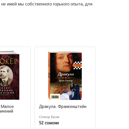
не имей мы собственного горького опыта, для
. Малое
Дракула. Франкенштейн
Дракула
чинений
Стокер Брэм
Брэм Стокер
52 сомони
55 сомони