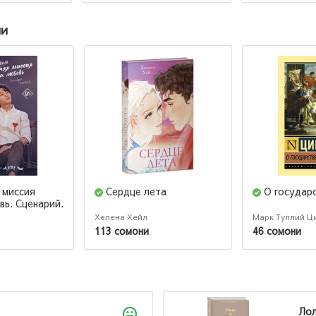
ии
 миссия
Сердце лета
О государ
вь. Сценарий.
Хелена Хейл
Марк Туллий Ц
113 сомони
46 сомони
Лола