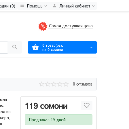
адки (0)
Помощь
Личный кабинет
Самая доступная цена
0
товар(ов),
на
0 сомони
0 отзывов
оман
119 сомони
ь.
ная из
кера,
Предзаказ 15 дней
н