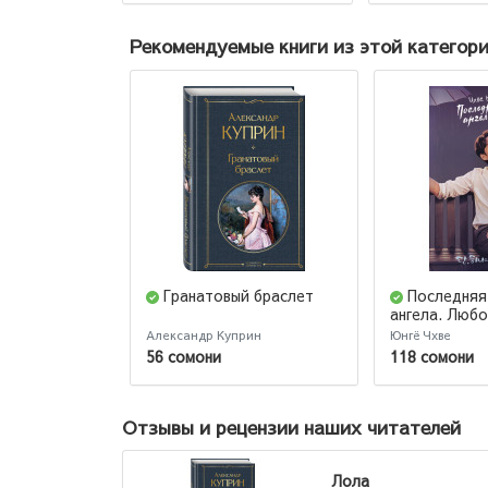
Рекомендуемые книги из этой категор
Гранатовый браслет
Последняя
ангела. Любо
Часть 2.
Александр Куприн
Юнгё Чхве
56 сомони
118 сомони
Отзывы и рецензии наших читателей
Лола