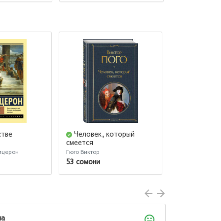
стве
Человек, который
Над кукуш
смеется
гнездом
ицерон
Гюго Виктор
Кен Кизи
53 сомони
40 сомони
29
Лола