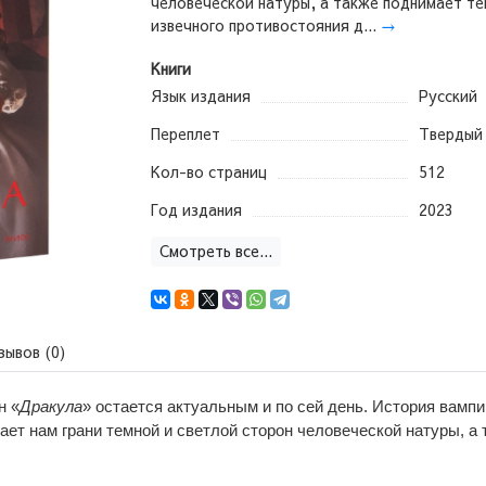
человеческой натуры, а также поднимает те
извечного противостояния д...
→
Книги
Язык издания
Русский
Переплет
Твердый
Кол-во страниц
512
Год издания
2023
Смотреть все...
зывов (0)
н «
Дракула
» остается актуальным и по сей день. История вамп
ет нам грани темной и светлой сторон человеческой натуры, а 