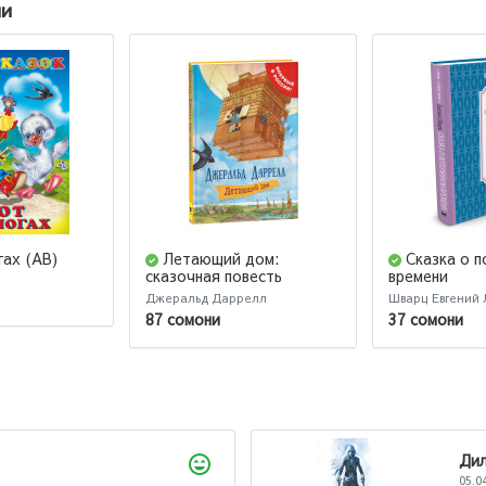
ии
гах (AB)
Летающий дом:
Сказка о 
сказочная повесть
времени
Джеральд Даррелл
Шварц Евгений 
87 сомони
37 сомони
ноза
2026