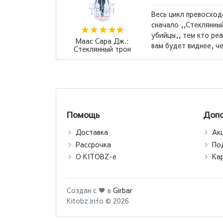
н, но советую читать
могу
трон,, а после ,,Клинок
цикл
льно хочет бурю эмоций, так
книг
Маас Сара Дж.:
ез что и с чем ...
→
было
Стеклянный трон
Помощь
Допо
Доставка
Ак
Рассрочка
По
О KITOBZ-е
Ка
Создан с ♥ в
Girbar
Kitobz.info © 2026