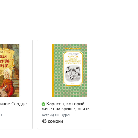
виное Сердце
Карлсон, который
Жив ещё Э
живёт на крыше, опять
Лённеберги!
прилетел
н
Астрид Линдгрен
Линдгрен Астр
45 сомони
35 сомони