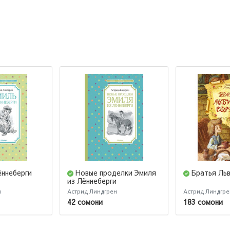
ённеберги
Новые проделки Эмиля
Братья Ль
из Лённеберги
н
Астрид Линдгрен
Астрид Линдгре
42 сомони
183 сомони