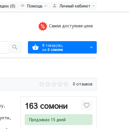
адки (0)
Помощь
Личный кабинет
Самая доступная цена
0
товар(ов),
на
0 сомони
0 отзывов
163 сомони
ку,
суеты,
Предзаказ 15 дней