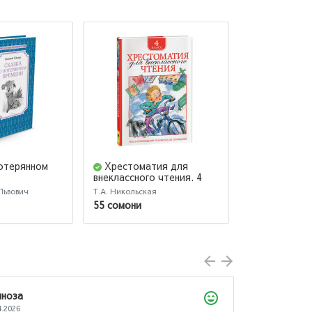
потерянном
Хрестоматия для
Любимые с
внеклассного чтения. 4
Чуковского 
класс
(AB)
Львович
Т.А. Никольская
Корней Чуковс
55 сомони
58 сомони
Ахтамзода Мухибулло