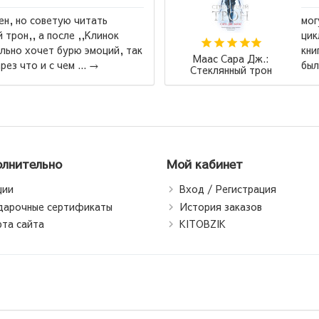
 сказать, что книга классная, у меня есть весь
, и я поняла многое из нее. Но последняя
а ,,Королевство пепла,, меня разбила, это
Роберт Ки
 как глотать стекло, но ...
→
Падари сар
падари ф
Богатый пап
папа (jah
лнительно
Мой кабинет
ции
Вход / Регистрация
дарочные сертификаты
История заказов
рта сайта
KITOBZIK