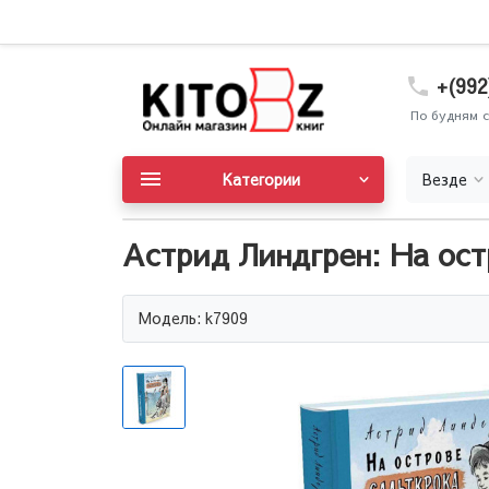
+(992
По будням с
Категории
Везде
Астрид Линдгрен: На ост
Модель: k7909