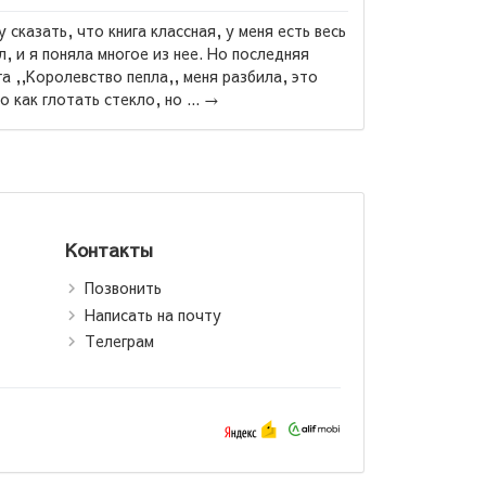
09.07.2026
Китоби бехтарин ба ман махкул шуд ва бо нархи
дастрас ❤️...
→
йосаки:
ватманд,
ақир /
а, бедный
on.tj)
Контакты
Позвонить
Написать на почту
Телеграм