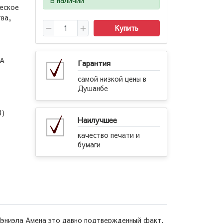
еское
ва,
Купить
А
Гарантия
самой низкой цены в
Душанбе
3)
Наилучшее
качество печати и
бумаги
Дэниэла Амена это давно подтвержденный факт.