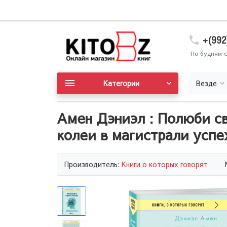
+(992
По будням с
Категории
Везде
Амен Дэниэл : Полюби св
колеи в магистрали успе
Производитель:
Книги о которых говорят