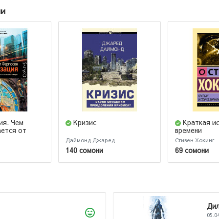
ии
ия. Чем
Кризис
Краткая и
ается от
времени
ира (2-ое
Даймонд Джаред
Стивен Хокинг
140 сомони
69 сомони
Дилноза
05.04.2026