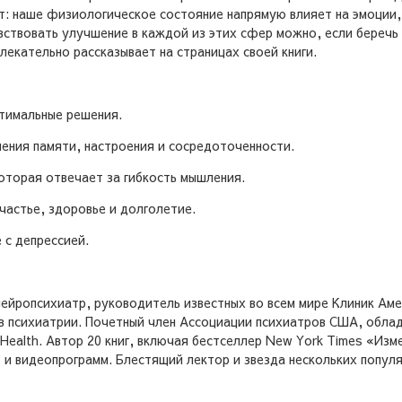
т: наше физиологическое состояние напрямую влияет на эмоции,
ствовать улучшение в каждой из этих сфер можно, если беречь с
лекательно рассказывает на страницах своей книги.
птимальные решения.
ения памяти, настроения и сосредоточенности.
которая отвечает за гибкость мышления.
счастье, здоровье и долголетие.
 с депрессией.
йропсихиатр, руководитель известных во всем мире Клиник Амена 
 психиатрии. Почетный член Ассоциации психиатров США, облада
ealth. Автор 20 книг, включая бестселлер New York Times «Изме
 и видеопрограмм. Блестящий лектор и звезда нескольких попул