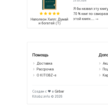
3.2026
ы назвал эту книгу "Лучшая книга всех времен".
% книг по саморазвитие написаны по шаблону
й книги....
→
Маас Са
Стеклян
Помощь
Допо
Доставка
Ак
Рассрочка
По
О KITOBZ-е
Ка
Создан с ♥ в
Girbar
Kitobz.info © 2026