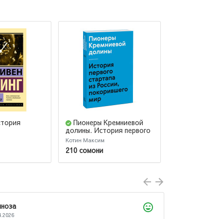
стория
Пионеры Кремниевой
Начинайте
долины. История первого
сейчас. Зара
стартапа из России,
больше, про
Котин Максим
Брайан Трейси
покорившего мир
210 сомони
123 сомони
Лола
22.07.2026