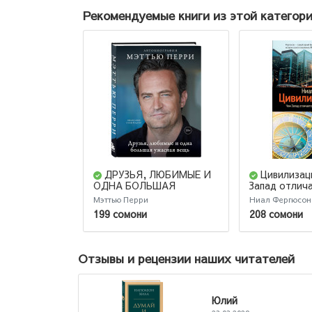
Рекомендуемые книги из этой категор
ДРУЗЬЯ, ЛЮБИМЫЕ И
Цивилизац
ОДНА БОЛЬШАЯ
Запад отлич
УЖАСНАЯ ВЕЩЬ.
остального м
Мэттью Перри
Ниал Фергюсон
Автобиография Мэттью
издание)
199 сомони
208 сомони
Перри
Отзывы и рецензии наших читателей
ий