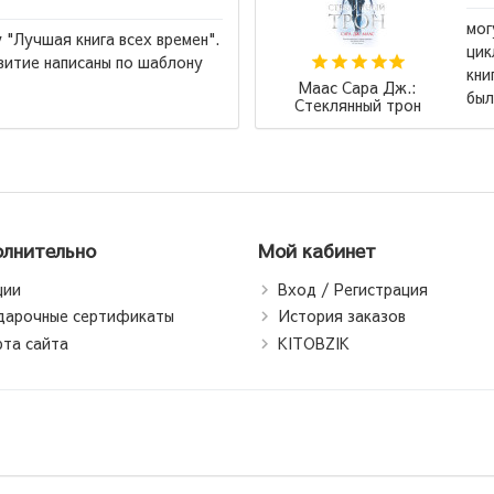
могу сказать, что книга классная, у меня есть весь
цикл, и я поняла многое из нее. Но последняя
книга ,,Королевство пепла,, меня разбила, это
ра Дж.:
было как глотать стекло, но ...
→
ный трон
лнительно
Мой кабинет
ции
Вход / Регистрация
дарочные сертификаты
История заказов
рта сайта
KITOBZIK