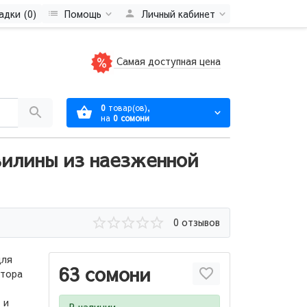
адки (0)
Помощь
Личный кабинет
Самая доступная цена
0
товар(ов),
на
0 сомони
вилины из наезженной
0 отзывов
для
63 сомони
втора
 и
В наличии