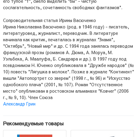
его тупое "т", смело выделить "бы" - чистую
сослагательность, сочетанность свободных фантазмов".
Сопроводительная статья Ирины Васюченко
Ирина Николаевна Васюченко (род. в 1946 году) - писатель,
литературовед, журналист, переводчик. В литературе
начинала как критик, печаталась в журналах "Знамя",
"Октябрь", "Новый мир" и др. С 1994 года занялась переводом
французской прозы (романов А. Дюма, А. Моруа, М.
Уэльбека, А. Маалуфа, Б. Сандрара и др.). В 1997 году под
псевдонимом Н. Юченко опубликовала в "Дружбе народов" (№
10) повесть "Лягушка в молоке". Позже в журнале "Континент"
вышли "Автопортрет со зверем" (1998 г., № 96) и "Искусство
однобокого плача" (2001, № 107). Роман "Отсутственное
место" опубликован в ростовском альманахе "Ковчег" (2006
г., № 9, 10). Член Союза
Александр Грин
Рекомендуемые товары