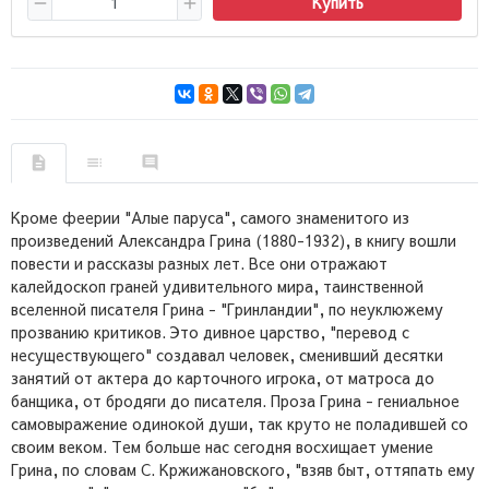
Купить
Кроме феерии "Алые паруса", самого знаменитого из
произведений Александра Грина (1880-1932), в книгу вошли
повести и рассказы разных лет. Все они отражают
калейдоскоп граней удивительного мира, таинственной
вселенной писателя Грина - "Гринландии", по неуклюжему
прозванию критиков. Это дивное царство, "перевод с
несуществующего" создавал человек, сменивший десятки
занятий от актера до карточного игрока, от матроса до
банщика, от бродяги до писателя. Проза Грина - гениальное
самовыражение одинокой души, так круто не поладившей со
своим веком. Тем больше нас сегодня восхищает умение
Грина, по словам С. Кржижановского, "взяв быт, оттяпать ему