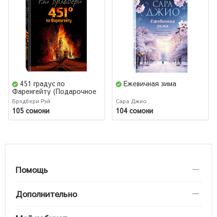
451 градус по
Ежевичная зима
Фаренгейту (Подарочное
издание)
Брэдбери Рэй
Сара Джио
105 сомони
104 сомони
Помощь
Дополнительно