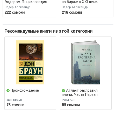
Элдером. Энциклопедия
на бирже в XXI веке.
биржевой игры (Трейдинг)
Психология. Дисциплина.
Элдер Александр
Элдер Александр
Торговые инструменты и
222 сомони
218 сомони
системы. Контроль над
рисками. Управление
трейдингом (Трейдинг)
Рекомендуемые книги из этой категории
Происхождение
Атлант расправил
плечи. Часть Первая
Дэн Браун
Рэнд Айн
76 сомони
95 сомони