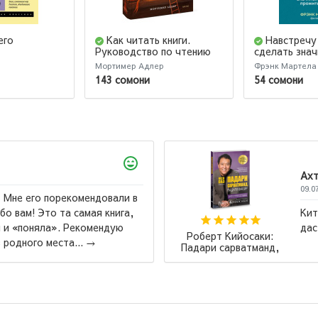
его
Как читать книги.
Навстречу
Руководство по чтению
сделать зна
великих произведений
прожитый де
Мортимер Адлер
Фрэнк Мартела
143 сомони
54 сомони
Мухибулло
арин ба ман махкул шуд ва бо нархи
.
→
Иван Тургенев: Отцы
дети