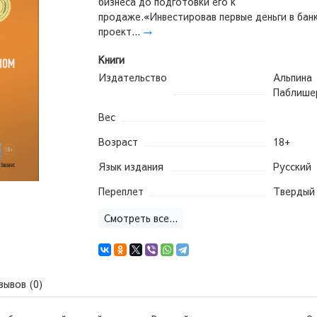
бизнеса до подготовки его к
продаже.«Инвестировав первые деньги в бан
проект...
→
Книги
Издательство
Альпина
Паблише
Вес
Возраст
18+
Язык издания
Русский
Переплет
Твердый
Смотреть все...
зывов (0)