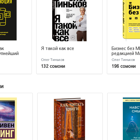
ак
Я такой как все
Бизнес без M
упнейший
редакцией М
в мире
Ильяхова
Олег Тиньков
Олег Тиньков
132 сомони
196 сомони
ии