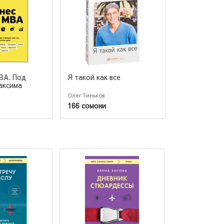
BA. Под
Я такой как все
Революция. 
аксима
построить к
онлайн-банк
Олег Тиньков
Олег Тиньков
166 сомони
128 сомони