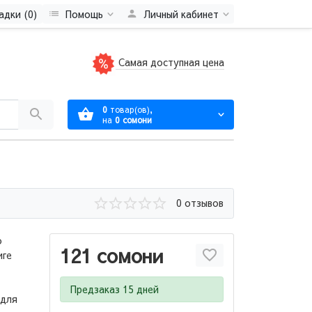
адки (0)
Помощь
Личный кабинет
Самая доступная цена
0
товар(ов),
на
0 сомони
0 отзывов
о
121 сомони
иге
Предзаказ 15 дней
 для