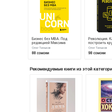
Бизнес без MBA. Под
Революция. К
редакцией Максима
построить кр
Ильяхова
онлайн-банк 
Олег Тиньков
Олег Тиньков
88 сомони
98 сомони
Рекомендуемые книги из этой категор