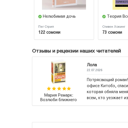
Нелюбимая дочь
Теория Вс
Пег Стрип
Стивен Хокинг
122 сомони
73 сомони
Отзывы и рецензии наших читателей
Ахтамзода 
09.07.2026
 порекомендовали в
то та самая книга,
Китоби бехт
яла». Рекомендую
дастрас ❤️..
Роберт Кийосаки:
 места...
→
Падари сарватманд,
падари фақир /
Богатый папа, бедный
папа (jahon.tj)