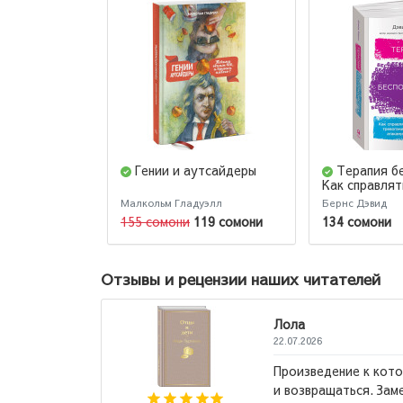
Гении и аутсайдеры
Терапия б
Как справлят
страхами, тр
Малкольм Гладуэлл
Бернс Дэвид
паническими 
155 сомони
119 сомони
134 сомони
лекарств
Отзывы и рецензии наших читателей
превосходен, но советую читать
теклянный трон,, а после ,,Клинок