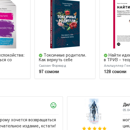
еспокойства:
Токсичные родители.
Найти иде
ься со
Как вернуть себе
в ТРИЗ - те
евогами и
нормальную жизнь
изобретател
Сьюзан Форвард
Альтшуллер Ген
атаками без
97 сомони
128 сомони
Ахтамзода Мухибулло
09.07.2026
Китоби бехтарин ба ман махкул шуд ва бо нархи