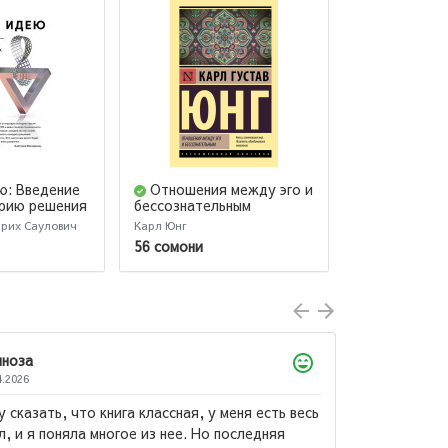
ю: Введение
Отношения между эго и
Мужчины л
орию решения
бессознательным
Руководство
ьских задач
слишком хор
рих Саулович
Карл Юнг
Аргов Шерри
(новое офор
56 сомони
87 сомони
WHY MEN LO
Лола
22.07.2026
Произведение к которому хочется возвр
и возвращаться. Замечательное издание, 