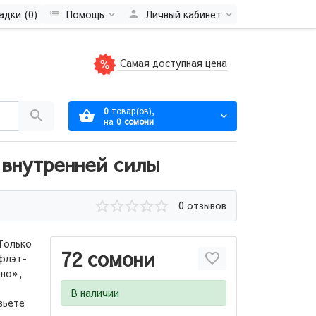
адки (0)
Помощь
Личный кабинет
Самая доступная цена
0
товар(ов),
на
0 сомони
 внутренней силы
0 отзывов
.Только
72 сомони
 флэт-
дно»,
В наличии
вьете