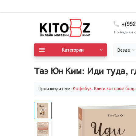
+(992
По будням с
Категории
Везде
Таэ Юн Ким: Иди туда, г
Производитель:
Кофебук. Книги которые бодр