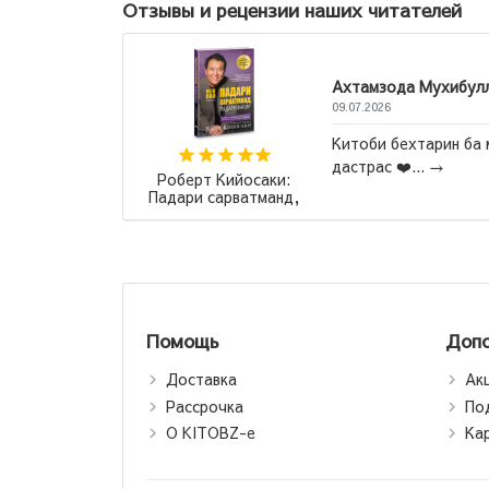
Отзывы и рецензии наших читателей
булло
 ба ман махкул шуд ва бо нархи
Наполеон Хилл: Думай
и богатей (Т)
Помощь
Допо
Доставка
Ак
Рассрочка
По
О KITOBZ-е
Ка