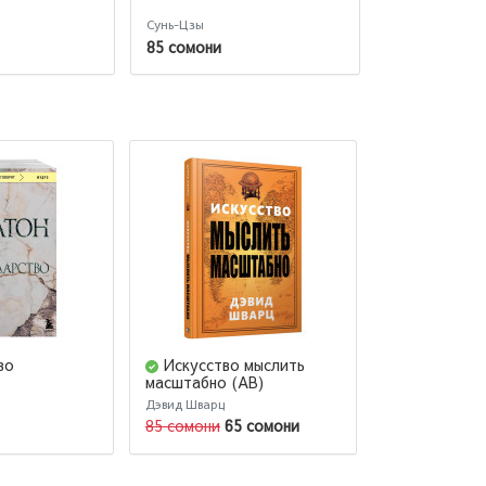
войны
Сунь-Цзы
Сунь-Цзы
85 сомони
83 сомони
во
Искусство мыслить
Диалоги. 
масштабно (AB)
Сократа (М)
Дэвид Шварц
Платон
85 сомони
65 сомони
48 сомони