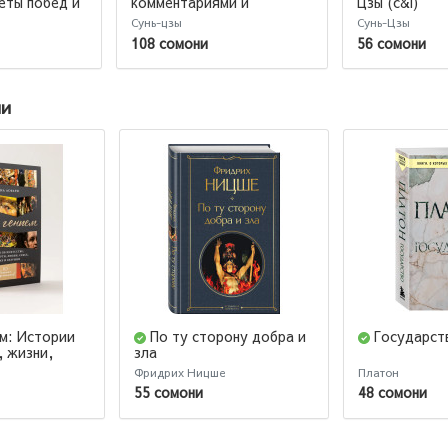
комментариями и
Цзы (c&l)
еты побед и
иллюстрациями
жений
Сунь-цзы
Сунь-Цзы
омпаний в
108 сомони
56 сомони
ий гения
и Сунь-цзы
ии
ем: Истории
По ту сторону добра и
Государст
, жизни,
зла
и, сексе,
Фридрих Ницше
Платон
зумии
55 сомони
48 сомони