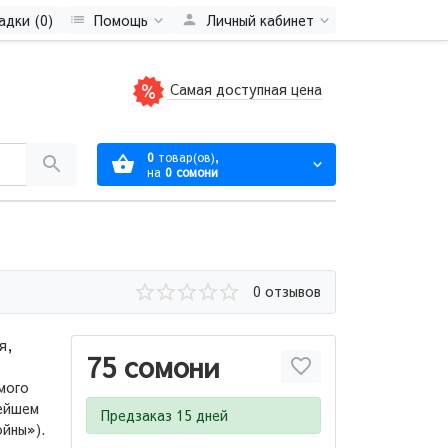
адки (0)
Помощь
Личный кабинет
Самая доступная цена
0
товар(ов),
на
0 сомони
0 отзывов
я,
75 сомони
мого
нейшем
Предзаказ 15 дней
йны»).