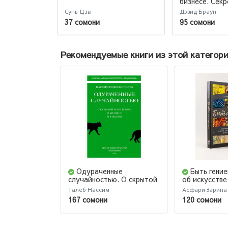
бизнесе. Секр
причины пора
Сунь-Цзы
Дэвид Браун
величайших к
37 сомони
95 сомони
свете стратег
военной мысл
Рекомендуемые книги из этой категор
Одураченные
Быть гени
случайностью. О скрытой
об искусстве
роли шанса в бизнесе и в
смерти, любв
Талеб Нассим
Асфари Зарина
жизни
деньгах и бе
167 сомони
120 сомони