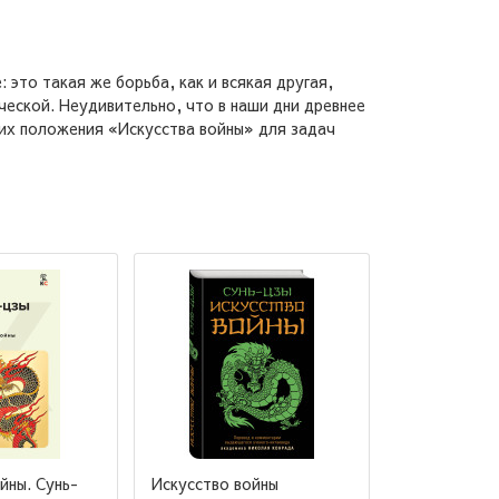
 это такая же борьба, как и всякая другая,
ческой. Неудивительно, что в наши дни древнее
ющих положения «Искусства войны» для задач
йны. Сунь-
Искусство войны
Сунь-цзы. И