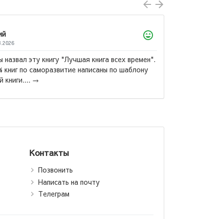
Лола
22.07.2026
Потрясающий роман! Мне его порекомендовали
офисе Китобз, спасибо вам! Это та самая книга
которая обняла меня и «поняла». Рекомендую
ия Ремарк:
всем, кто уезжает из родного места...
→
би ближнего
воего (М)
Контакты
Позвонить
Написать на почту
Телеграм