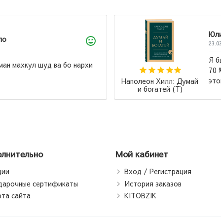
Юлий
23.03.2026
Я бы назвал эту книгу "Лучшая книга всех времен".
70 % книг по саморазвитие написаны по шаблону
этой книги....
→
Мар
Возлю
с
лнительно
Мой кабинет
ции
Вход / Регистрация
дарочные сертификаты
История заказов
рта сайта
KITOBZIK