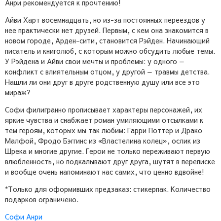
Анри рекомендуется к прочтению!
Айви Харт восемнадцать, но из-за постоянных переездов у
нее практически нет друзей. Первым, с кем она знакомится в
новом городе, Арден-сити, становится Рэйден. Начинающий
писатель и книголюб, с которым можно обсудить любые темы.
У Рэйдена и Айви свои мечты и проблемы: у одного —
конфликт с влиятельным отцом, у другой — травмы детства.
Нашли ли они друг в друге родственную душу или все это
мираж?
Софи филигранно прописывает характеры персонажей, их
яркие чувства и снабжает роман умиляющими отсылками к
тем героям, которых мы так любим: Гарри Поттер и Драко
Малфой, Фродо Бэггинс из «Властелина колец», ослик из
Шрека и многие другие. Герои не только переживают первую
влюбленность, но подкалывают друг друга, шутят в переписке
и вообще очень напоминают нас самих, что ценно вдвойне!
*Только для оформивших предзаказ: стикерпак. Количество
подарков ограничено.
Софи Анри